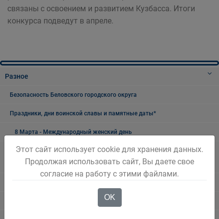
связаны с освоением и развитием Кузбасса. Итоги
конкурса подведут в апреле.
Разное
Безопасность Беловского городского округа
Праздники, дни воинской славы и памятные даты*
8 Марта - Международный женский день
Этот сайт использует cookie для хранения данных.
23 февраля - день воинской славы России - День защитника
Продолжая использовать сайт, Вы даете свое
Отечества
согласие на работу с этими файлами.
День Шахтёра
OK
9 Мая - День Победы