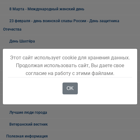
8 Марта - Международный женский день
23 февраля - день воинской славы России - День защитника
Отечества
День Шахтёра
9 Мая - День Победы
Этот сайт использует cookie для хранения данных.
Продолжая использовать сайт, Вы даете свое
19 мая - День пионерии
согласие на работу с этими файлами.
Новый год и Рождество
OK
300 ЛЕТ КУЗБАССУ
Как живёшь, ветеран?
Лучшие люди города
Ветеранский вестник
Полезная информация