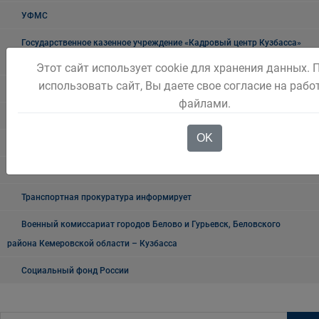
УФМС
Государственное казенное учреждение «Кадровый центр Кузбасса»
Территориальный Центр занятости населения города Белово
Этот сайт использует cookie для хранения данных.
использовать сайт, Вы даете свое согласие на рабо
Таможня
файлами.
О проведении публичных мероприятий
OK
"Мои документы" г. Белово
Прокуратура разъясняет
Транспортная прокуратура информирует
Военный комиссариат городов Белово и Гурьевск, Беловского
района Кемеровской области – Кузбасса
Социальный фонд России