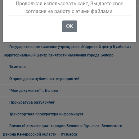
Продолжая использовать сайт, Вы даете свое
согласие на работу с этими файлами.
УФСБ России
Росреестр
OK
УФМС
Государственное казенное учреждение «Кадровый центр Кузбасса»
Территориальный Центр занятости населения города Белово
Таможня
О проведении публичных мероприятий
"Мои документы" г. Белово
Прокуратура разъясняет
Транспортная прокуратура информирует
Военный комиссариат городов Белово и Гурьевск, Беловского
района Кемеровской области – Кузбасса