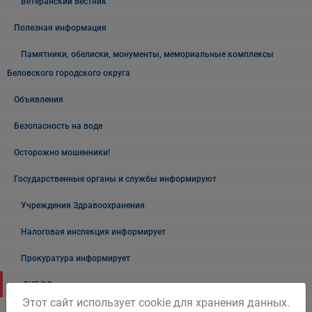
Ветеранский вестник
Полезная информация
Памятники, обелиски, монументы, мемориальные комплексы
Беловского городского округа
Объявления
Безопасность на воде
Осторожно мошенники!
Государственные органы и службы информируют
Учреждения Здравоохранения
Налоговая инспекция информирует
Прокуратура информирует
ГИБДД
Этот сайт использует cookie для хранения данных.
Полиция