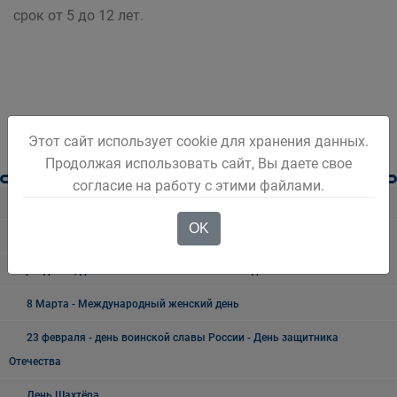
срок от 5 до 12 лет.
Этот сайт использует cookie для хранения данных.
Продолжая использовать сайт, Вы даете свое
согласие на работу с этими файлами.
Разное
OK
Безопасность Беловского городского округа
Праздники, дни воинской славы и памятные даты*
8 Марта - Международный женский день
23 февраля - день воинской славы России - День защитника
Отечества
День Шахтёра