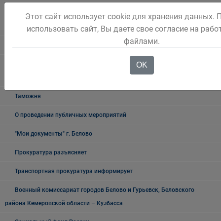
УФСБ России
Этот сайт использует cookie для хранения данных.
Росреестр
использовать сайт, Вы даете свое согласие на рабо
файлами.
УФМС
Государственное казенное учреждение «Кадровый центр Кузбасса»
OK
Территориальный Центр занятости населения города Белово
Таможня
О проведении публичных мероприятий
"Мои документы" г. Белово
Прокуратура разъясняет
Транспортная прокуратура информирует
Военный комиссариат городов Белово и Гурьевск, Беловского
района Кемеровской области – Кузбасса