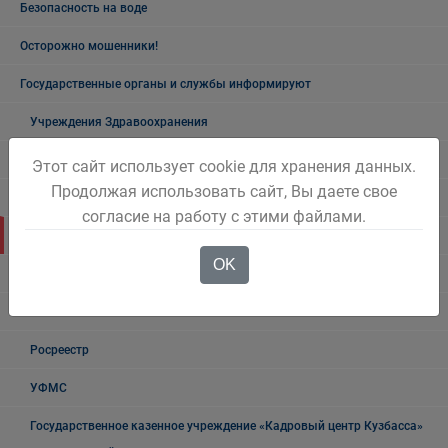
Безопасность на воде
Осторожно мошенники!
Государственные органы и службы информируют
Учреждения Здравоохранения
Налоговая инспекция информирует
Этот сайт использует cookie для хранения данных.
Продолжая использовать сайт, Вы даете свое
Прокуратура информирует
согласие на работу с этими файлами.
ГИБДД
OK
Полиция
УФСБ России
Росреестр
УФМС
Государственное казенное учреждение «Кадровый центр Кузбасса»