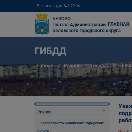
Прием граждан
2-29-04
БЕЛОВО
ГЛАВНАЯ
Портал Администрации
Беловского городского округа
ГИБДД
Главная
Разное
Государственны
Уваж
Разное
подр
рабо
Безопасность Беловского городского
16.
округа