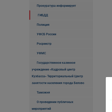
Прокуратура информирует
ГИБДД
Полиция
УФСБ России
Росреестр
УФМС
Государственное казенное
учреждение «Кадровый центр
Кузбасса» Территориальный Центр
занятости населения города Белово
Таможня
О проведении публичных
мероприятий