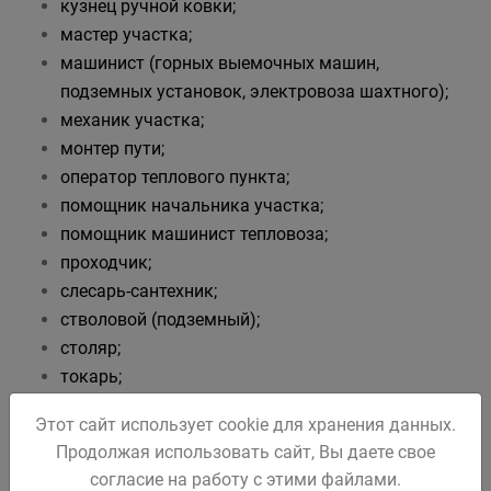
кузнец ручной ковки;
мастер участка;
машинист (горных выемочных машин,
подземных установок, электровоза шахтного);
механик участка;
монтер пути;
оператор теплового пункта;
помощник начальника участка;
помощник машинист тепловоза;
проходчик;
слесарь-сантехник;
стволовой (подземный);
столяр;
токарь;
фельдшер;
Этот сайт использует cookie для хранения данных.
электрогазосварщик;
Продолжая использовать сайт, Вы даете свое
электрослесарь (дежурный, подземный).
согласие на работу с этими файлами.