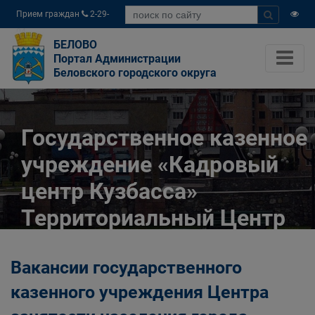
Прием граждан
2-29-
04
БЕЛОВО
Портал Администрации
Беловского городского округа
Государственное казенное
учреждение «Кадровый
центр Кузбасса»
Территориальный Центр
занятости населения
Вакансии государственного
города Белово
казенного учреждения Центра
Главная
Разное