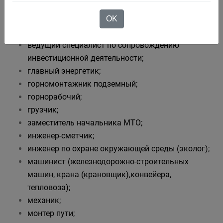
ООО "ШАХТА "ЛИСТВЯЖНАЯ" (тел. 8(38452) 5-00-27, 5-
OK
00-28):
ведущий специалист по сопровождению
инвестиционной деятельности;
главный энергетик;
горномонтажник подземный;
горнорабочий;
грузчик;
заместитель начальника МТО;
инженер-сметчик;
инженер по охране окружающей среды (эколог);
машинист (железнодорожно-строительных
машин, крана (крановщик),конвейера,
тепловоза);
механик;
монтер пути;