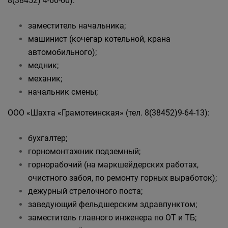
8(38452) 4-60-60):
заместитель начальника;
машинист (кочегар котельной, крана
автомобильного);
медник;
механик;
начальник смены;
ООО «Шахта «Грамотеинская» (тел. 8(38452)9-64-13):
бухгалтер;
горномонтажник подземный;
горнорабочий (на маркшейдерских работах,
очистного забоя, по ремонту горных выработок);
дежурный стрелочного поста;
заведующий фельдшерским здравпунктом;
заместитель главного инженера по ОТ и ТБ;