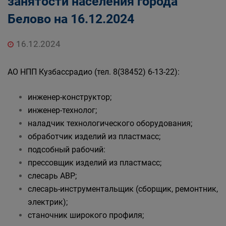
занятости населения города
Государственные органы и службы
Белово на 16.12.2024
информируют
Государственное казенное учреждение
«Кадровый центр Кузбасса» Территориальный
16.12.2024
Центр занятости населения города Белово
АО НПП Кузбассрадио (тел. 8(38452) 6-13-22):
инженер-конструктор;
инженер-технолог;
наладчик технологического оборудования;
обработчик изделий из пластмасс;
подсобный рабочий:
прессовщик изделий из пластмасс;
слесарь АВР;
слесарь-инструментальщик (сборщик, ремонтник,
электрик);
станочник широкого профиля;