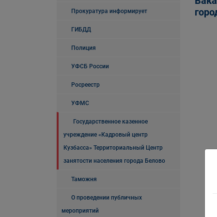
Вака
горо
Прокуратура информирует
ГИБДД
Полиция
УФСБ России
Росреестр
УФМС
Государственное казенное
учреждение «Кадровый центр
Кузбасса» Территориальный Центр
занятости населения города Белово
Таможня
О проведении публичных
мероприятий