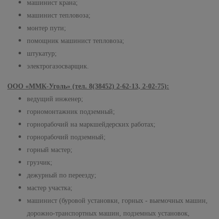
машинист крана;
машинист тепловоза;
монтер пути;
помощник машинист тепловоза;
штукатур;
электрогазосварщик.
ООО «ММК-Уголь» (тел. 8(38452) 2-62-13, 2-02-75):
ведущий инженер;
горномонтажник подземный;
горнорабочий на маркшейдерских работах;
горнорабочий подземный;
горный мастер;
грузчик;
дежурный по переезду;
мастер участка;
машинист (буровой установки, горных - выемочных машин,
дорожно-транспортных машин, подземных установок,