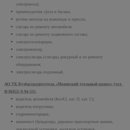
электровоза);
приемосдатчик груза и багажа;
резчик металла на ножницах и прессах;
слесарь по ремонту автомобиля;
слесарь по ремонту подвижного состава;
электрогазосварщик;
электромонтер;
электрослесарь (слесарь) дежурный и по ремонту
оборудования;
электрослесарь подземный.
АО УК Кузбассразрезуголь «Моховский угольный разрез» (тел.
8(38452) 9-94-55):
водитель автомобиля (БелАЗ, кат.
D
, кат. С);
водитель погрузчика;
гидромониторщик;
машинист (бульдозера, дорожно-транспортных машин,
землесосной установки, насосных установок,