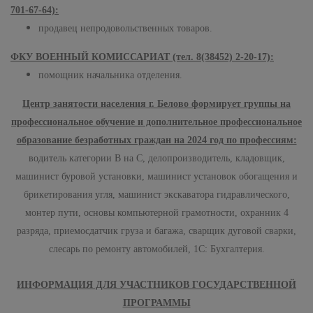
701-67-64):
продавец непродовольственных товаров.
ФКУ ВОЕННЫЙ КОМИССАРИАТ (тел. 8(38452) 2-20-17):
помощник начальника отделения.
Центр занятости населения г. Белово формирует группы на
профессиональное обучение и дополнительное профессиональное
образование безработных граждан на 2024 год по профессиям:
водитель категории В на С, делопроизводитель, кладовщик,
машинист буровой установки, машинист установок обогащения и
брикетирования угля, машинист экскаватора гидравлического,
монтер пути, основы компьютерной грамотности, охранник 4
разряда, приемосдатчик груза и багажа, сварщик дуговой сварки,
слесарь по ремонту автомобилей, 1С: Бухгалтерия.
ИНФОРМАЦИЯ ДЛЯ УЧАСТНИКОВ ГОСУДАРСТВЕННОЙ
ПРОГРАММЫ