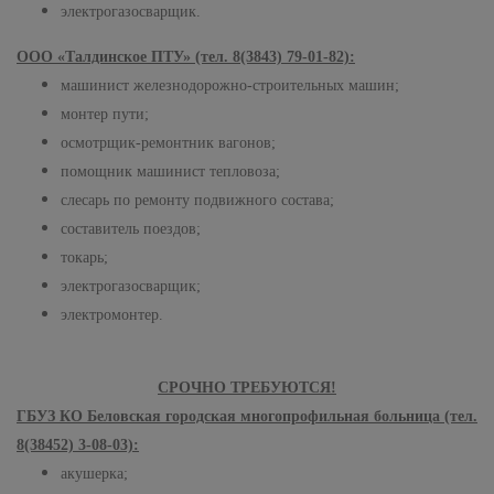
электрогазосварщик.
ООО «Талдинское ПТУ» (тел. 8(3843) 79-01-82):
машинист железнодорожно-строительных машин;
монтер пути;
осмотрщик-ремонтник вагонов;
помощник машинист тепловоза;
слесарь по ремонту подвижного состава;
составитель поездов;
токарь;
электрогазосварщик;
электромонтер.
СРОЧНО ТРЕБУЮТСЯ!
ГБУЗ КО Беловская городская многопрофильная больница (тел.
8(38452) 3-08-03):
акушерка;