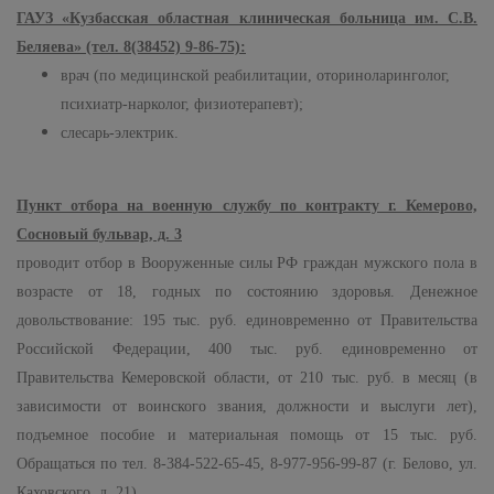
ГАУЗ «Кузбасская областная клиническая больница им. С.В.
Беляева» (тел. 8(38452) 9-86-75):
врач (по медицинской реабилитации, оториноларинголог,
психиатр-нарколог, физиотерапевт);
слесарь-электрик.
Пункт отбора на военную службу по контракту г. Кемерово,
Сосновый бульвар, д. 3
проводит отбор в Вооруженные силы РФ граждан мужского пола в
возрасте от 18, годных по состоянию здоровья. Денежное
довольствование: 195 тыс. руб. единовременно от Правительства
Российской Федерации, 400 тыс. руб. единовременно от
Правительства Кемеровской области, от 210 тыс. руб. в месяц (в
зависимости от воинского звания, должности и выслуги лет),
подъемное пособие и материальная помощь от 15 тыс. руб.
Обращаться по тел. 8-384-522-65-45, 8-977-956-99-87 (г. Белово, ул.
Каховского, д. 21).