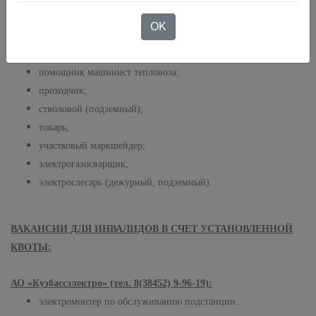
установок; электровоза);
OK
монтер пути;
повар;
помощник машинист тепловоза;
проходчик;
стволовой (подземный);
токарь;
участковый маркшейдер;
электрогазосварщик;
электрослесарь (дежурный, подземный).
ВАКАНСИИ ДЛЯ ИНВАЛИДОВ В СЧЕТ УСТАНОВЛЕННОЙ
КВОТЫ:
АО «Кузбассэлектро» (тел. 8(38452) 9-96-19):
электромонтер по обслуживанию подстанции.