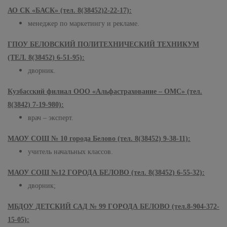
АО СК «БАСК» (тел. 8(38452)2-22-17):
менеджер по маркетингу и рекламе.
ГПОУ БЕЛОВСКИЙ ПОЛИТЕХНИЧЕСКИЙ ТЕХНИКУМ
(ТЕЛ. 8(38452) 6-51-95):
дворник.
Кузбасский филиал ООО «Альфастрахование – ОМС» (тел.
8(3842) 7-19-980):
врач – эксперт.
МАОУ СОШ № 10 города Белово (тел. 8(38452) 9-38-11):
учитель начальных классов.
МАОУ СОШ №12 ГОРОДА БЕЛОВО (тел. 8(38452) 6-55-32):
дворник;
МБДОУ ДЕТСКИЙ САД № 99 ГОРОДА БЕЛОВО (тел.8-904-372-
15-05):