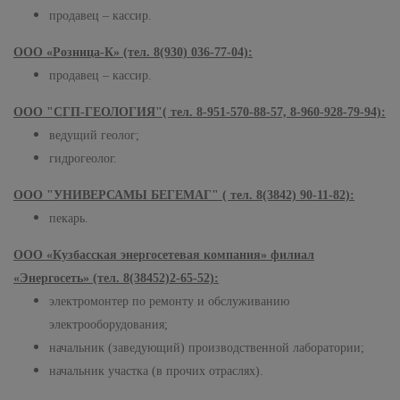
продавец – кассир.
ООО «Розница-К» (тел. 8(930) 036-77-04):
продавец – кассир.
ООО "СГП-ГЕОЛОГИЯ"( тел. 8-951-570-88-57, 8-960-928-79-94):
ведущий геолог;
гидрогеолог.
ООО "УНИВЕРСАМЫ БЕГЕМАГ" ( тел. 8(3842) 90-11-82):
пекарь.
ООО «Кузбасская энергосетевая компания» филиал
«Энергосеть» (тел. 8(38452)2-65-52):
электромонтер по ремонту и обслуживанию
электрооборудования;
начальник (заведующий) производственной лаборатории;
начальник участка (в прочих отраслях).