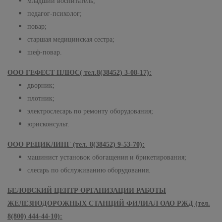
младший воспитатель;
педагог-психолог;
повар;
старшая медицинская сестра;
шеф-повар.
ООО ГЕФЕСТ ПЛЮС( тел.8(38452) 3-08-17):
дворник;
плотник;
электрослесарь по ремонту оборудования;
юрисконсульт.
ООО РЕЦИКЛИНГ (тел. 8(38452) 9-53-70):
машинист установок обогащения и брикетирования;
слесарь по обслуживанию оборудования.
БЕЛОВСКИЙ ЦЕНТР ОРГАНИЗАЦИИ РАБОТЫ
ЖЕЛЕЗНОДОРОЖНЫХ СТАНЦИЙ ФИЛИАЛ ОАО РЖД (тел.
8(800) 444-44-10):