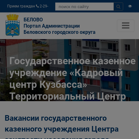
Прием граждан
2-29-
04
БЕЛОВО
Портал Администрации
Беловского городского округа
Государственное казенное
учреждение «Кадровый
центр Кузбасса»
Территориальный Центр
занятости населения
Вакансии государственного
города Белово
казенного учреждения Центра
Главная
Разное