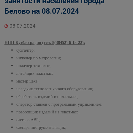
занятости населения города
Государственные органы и службы
Белово на 08.07.2024
информируют
Государственное казенное учреждение
«Кадровый центр Кузбасса» Территориальный
08.07.2024
Центр занятости населения города Белово
НПП Кузбассрадио (тел. 8(38452) 6-13-22):
бухгалтер;
инженер по метрологии;
инженер-технолог;
литейщик пластмасс;
мастер цеха;
наладчик технологического оборудования;
обработчик изделий из пластмасс;
оператор станков с программным управлением;
прессовщик изделий из пластмасс;
слесарь АВР;
слесарь инструментальщик;