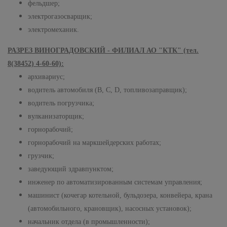
фельдшер;
электрогазосварщик;
электромеханик.
РАЗРЕЗ ВИНОГРАДОВСКИЙ - ФИЛИАЛ АО "КТК" (тел.
8(38452) 4-60-60):
архивариус;
водитель автомобиля (В, С,
D
, топливозаправщик);
водитель погрузчика;
вулканизаторщик;
горнорабочий;
горнорабочий на маркшейдерских работах;
грузчик;
заведующий здравпунктом;
инженер по автоматизированным системам управления;
машинист (кочегар котельной, бульдозера, конвейера, крана
(автомобильного, крановщик), насосных установок);
начальник отдела (в промышленности);