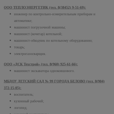
ООО ТЕПЛОЭНЕРГЕТИК
(тел. 8
(38452) 9-51-69):
инженер по контрольно-измерительным приборам и
автоматике;
машинист погрузочной машины;
машинист (кочегар) котельной;
машинист-обходчик по котельному оборудованию;
токарь;
электрогазосварщик.
ООО «ДСК Техстрой» (тел. 8(960) 925-61-66):
машинист экскаватора одноковшового.
МБДОУ ДЕТСКИЙ САД № 99 ГОРОДА БЕЛОВО
(тел. 8
(904)
372-15-05):
воспитатель;
кухонный рабочий;
логопед;