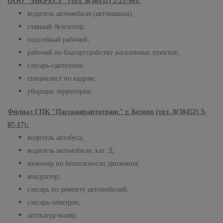
ООО "ЭВЕРЕСТ" (тел. 8(38452) 2-21-98):
водитель автомобиля (автовышки);
главный бухгалтер;
подсобный рабочий;
рабочий по благоустройству населенных пунктов;
слесарь-сантехник;
специалист по кадрам;
уборщик территории.
Филиал ГПК "Пассажиравтотранс" г. Белово (тел. 8(38452) 3-
07-17):
водитель автобуса;
водитель автомобиля, кат. Д;
инженер по безопасности движения;
кондуктор;
слесарь по ремонту автомобилей;
слесарь-электрик;
штукатур-маляр;