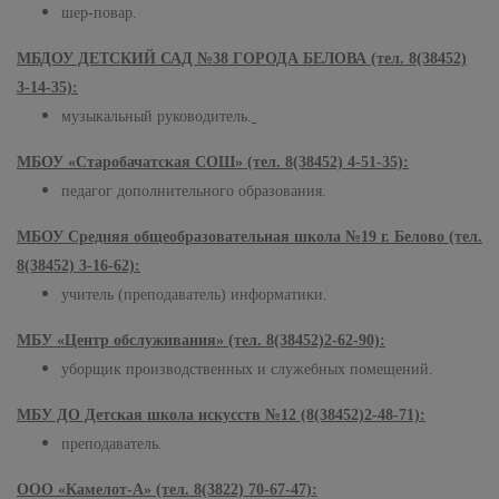
шер-повар.
МБДОУ ДЕТСКИЙ САД №38 ГОРОДА БЕЛОВА (тел. 8(38452)
3-14-35):
музыкальный руководитель.
МБОУ «Старобачатская СОШ» (тел. 8(38452) 4-51-35):
педагог дополнительного образования.
МБОУ Средняя общеобразовательная школа №19 г. Белово (тел.
8(38452) 3-16-62):
учитель (преподаватель) информатики.
МБУ «Центр обслуживания» (тел. 8(38452)2-62-90):
уборщик производственных и служебных помещений.
МБУ ДО Детская школа искусств №12 (8(38452)2-48-71):
преподаватель.
ООО «Камелот-А» (тел. 8(3822) 70-67-47):