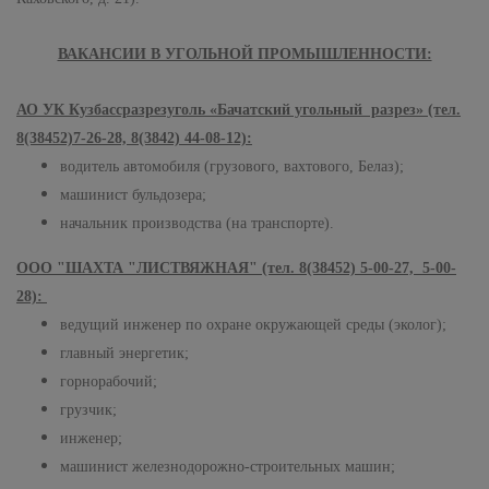
ВАКАНСИИ В УГОЛЬНОЙ ПРОМЫШЛЕННОСТИ:
АО УК Кузбассразрезуголь «Бачатский угольный разрез» (тел.
8(38452)7-26-28, 8(3842) 44-08-12):
водитель автомобиля (грузового, вахтового, Белаз);
машинист бульдозера;
начальник производства (на транспорте).
ООО "ШАХТА "ЛИСТВЯЖНАЯ" (тел. 8(38452) 5-00-27, 5-00-
28):
ведущий инженер по охране окружающей среды (эколог);
главный энергетик;
горнорабочий;
грузчик;
инженер;
машинист железнодорожно-строительных машин;