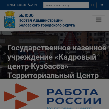
Прием граждан
2-29-
04
БЕЛОВО
Портал Администрации
Беловского городского округа
Государственное казенное
учреждение «Кадровый
центр Кузбасса»
Территориальный Центр
занятости населения
города Белово
Главная
Разное