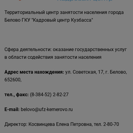
Государственные органы и службы
информируют
Территориальный центр занятости населения города
Государственное казенное учреждение
Белово ГКУ "Кадровый центр Кузбасса"
«Кадровый центр Кузбасса» Территориальный
Центр занятости населения города Белово
Сфера деятельности: оказание государственных услуг
в области содействия занятости населения
Адрес места нахождения:
ул. Советская, 17, г. Белово,
652600,
тел., факс:
(8-384-52) 2-82-27
E-mail:
belovo@ufz-kemerovo.ru
Директор: Косвинцева Елена Петровна, тел. 2-80-70