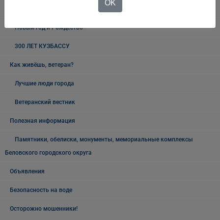
OK
19 мая - День пионерии
Новый год и Рождество
300 ЛЕТ КУЗБАССУ
Как живёшь, ветеран?
Лучшие люди города
Ветеранский вестник
Полезная информация
Памятники, обелиски, монументы, мемориальные комплексы
Беловского городского округа
Объявления
Безопасность на воде
Осторожно мошенники!