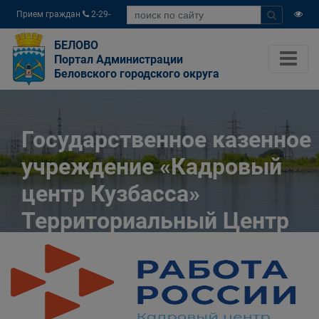
Прием граждан
2-29-
04
БЕЛОВО
Портал Администрации
Беловского городского округа
Государственное казенное
учреждение «Кадровый
центр Кузбасса»
Территориальный Центр
занятости населения
города Белово
Главная
Разное