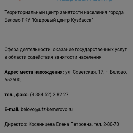
Государственные органы и службы
информируют
Территориальный центр занятости населения города
Государственное казенное учреждение
Белово ГКУ "Кадровый центр Кузбасса"
«Кадровый центр Кузбасса» Территориальный
Центр занятости населения города Белово
Сфера деятельности: оказание государственных услуг
в области содействия занятости населения
Адрес места нахождения:
ул. Советская, 17, г. Белово,
652600,
тел., факс:
(8-384-52) 2-82-27
E-mail:
belovo@ufz-kemerovo.ru
Директор: Косвинцева Елена Петровна, тел. 2-80-70