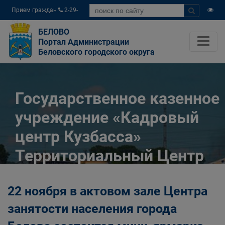
Прием граждан
2-29-
04
БЕЛОВО
Портал Администрации
Беловского городского округа
Государственное казенное
учреждение «Кадровый
центр Кузбасса»
Территориальный Центр
занятости населения
22 ноября в актовом зале Центра
города Белово
занятости населения города
Главная
Разное