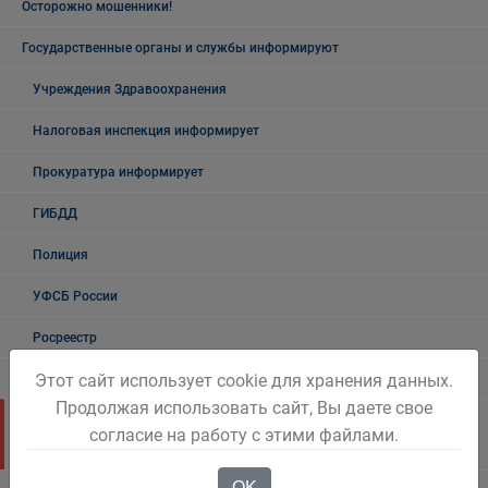
Осторожно мошенники!
Государственные органы и службы информируют
Учреждения Здравоохранения
Налоговая инспекция информирует
Прокуратура информирует
ГИБДД
Полиция
УФСБ России
Росреестр
Этот сайт использует cookie для хранения данных.
УФМС
Продолжая использовать сайт, Вы даете свое
Государственное казенное учреждение «Кадровый центр Кузбасса»
согласие на работу с этими файлами.
Территориальный Центр занятости населения города Белово
OK