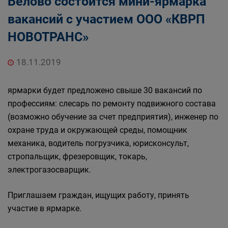
Белово состоится мини-ярмарка
Государственные органы и службы
вакансий с участием ООО «КВРП
информируют
Государственное казенное учреждение
НОВОТРАНС»
«Кадровый центр Кузбасса» Территориальный
Центр занятости населения города Белово
18.11.2019
ярмарки будет предложено свыше 30 вакансий по
профессиям: слесарь по ремонту подвижного состава
(возможно обучение за счет предприятия), инженер по
охране труда и окружающей среды, помощник
механика, водитель погрузчика, юрисконсульт,
стропальщик, фрезеровщик, токарь,
электрогазосварщик.
Приглашаем граждан, ищущих работу, принять
участие в ярмарке.