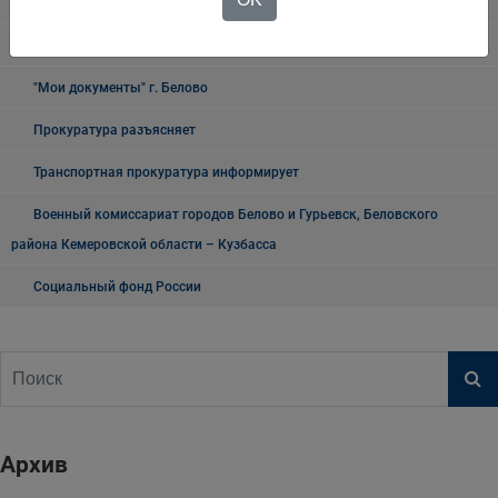
Таможня
О проведении публичных мероприятий
"Мои документы" г. Белово
Прокуратура разъясняет
Транспортная прокуратура информирует
Военный комиссариат городов Белово и Гурьевск, Беловского
района Кемеровской области – Кузбасса
Социальный фонд России
Архив