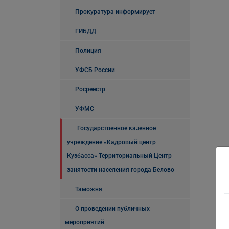
Прокуратура информирует
ГИБДД
Полиция
УФСБ России
Росреестр
УФМС
Государственное казенное
учреждение «Кадровый центр
Кузбасса» Территориальный Центр
занятости населения города Белово
Таможня
О проведении публичных
мероприятий