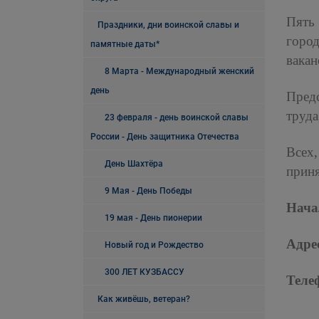
Пять
Праздники, дни воинской славы и
горо
памятные даты*
вакан
8 Марта - Международный женский
день
Предс
труда
23 февраля - день воинской славы
России - День защитника Отечества
Всех,
День Шахтёра
приня
9 Мая - День Победы
Нача
19 мая - День пионерии
Адре
Новый год и Рождество
300 ЛЕТ КУЗБАССУ
Теле
Как живёшь, ветеран?