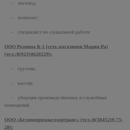
- логопед;
- психолог;
- специалист по социальной работе.
ООО Розница К-1 (сеть магазинов Мария-Ра)
(тел.:8(923)4620229):
- грузчик;
- кассир;
- уборщик производственных и служебных
помещений.
ООО «Беловопромжелдортранс» (тел.:8(38452)9-75-
28):