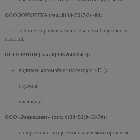
ООО ЗОРЮШКА (тел.:8(38452)7-34-80:
- технолог производства хлеба и хлебобулочных
изделий.
ООО ОРИОН (тел.:8(903)9439507):
- водитель автомобиля (категория «Е»);
- грузчик;
- кладовщик.
ООО «Рециклинг» (тел.:8(38452)9-53-70):
- аппаратчик-стажер технологического процесса;