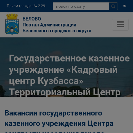
Прием граждан
2-29-
04
БЕЛОВО
Портал Администрации
Беловского городского округа
Государственное казенное
учреждение «Кадровый
центр Кузбасса»
Территориальный Центр
занятости населения
Вакансии государственного
города Белово
казенного учреждения Центра
Главная
Разное