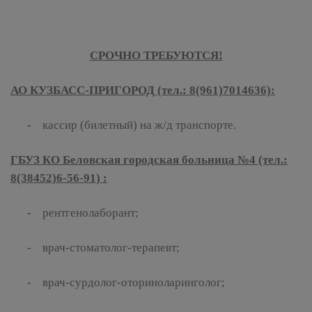
СРОЧНО ТРЕБУЮТСЯ!
АО КУЗБАСС-ПРИГОРОД (тел.: 8(961)7014636):
-
кассир (билетный) на ж/д транспорте.
ГБУЗ КО Беловская городская больница №4 (тел.:
8(38452)6-56-91) :
-
рентгенолаборант;
- врач-стоматолог-терапевт;
- врач-сурдолог-оториноларинголог;