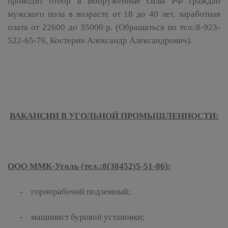
проводит отбор в Вооруженные силы РФ граждан
мужского пола в возрасте от 18 до 40 лет, заработная
плата от 22600 до 35000 р. (Обращаться по тел.:8-923-
522-65-76, Костерин Александр Александрович).
ВАКАНСИИ В УГОЛЬНОЙ ПРОМЫШЛЕННОСТИ:
ООО ММК-Уголь (тел.:8(38452)5-51-86):
- горнорабочий подземный;
- машинист буровой установки;