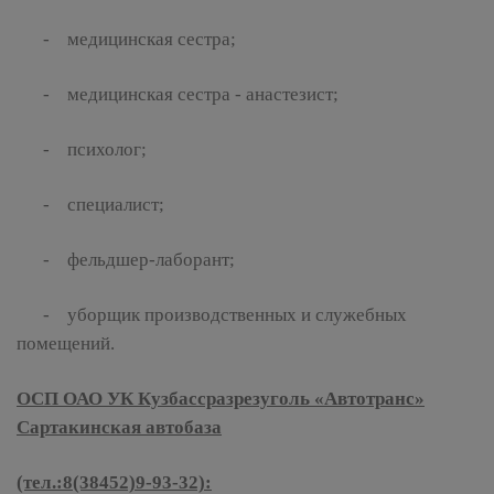
- медицинская сестра;
- медицинская сестра - анастезист;
- психолог;
- специалист;
- фельдшер-лаборант;
- уборщик производственных и служебных
помещений.
ОСП ОАО УК Кузбассразрезуголь «Автотранс»
Сартакинская автобаза
(тел.:8(38452)9-93-32):