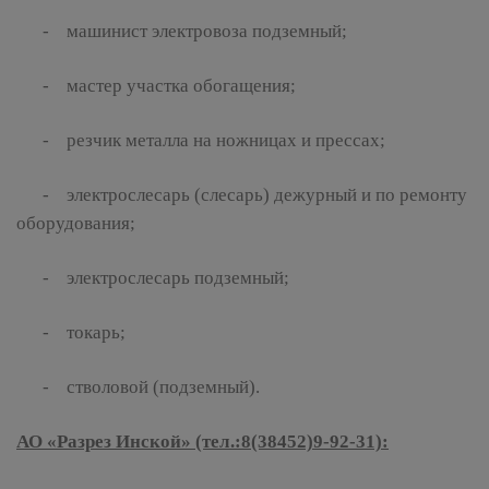
- машинист электровоза подземный;
- мастер участка обогащения;
- резчик металла на ножницах и прессах;
- электрослесарь (слесарь) дежурный и по ремонту
оборудования;
- электрослесарь подземный;
- токарь;
- стволовой (подземный).
АО «Разрез Инской» (тел.:8(38452)9-92-31):