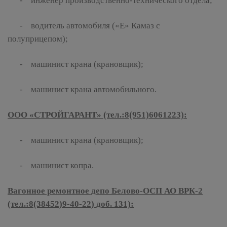
- инженер производственно-технического отдела;
- водитель автомобиля («Е» Камаз с
полуприцепом);
- машинист крана (крановщик);
- машинист крана автомобильного.
ООО «СТРОЙГАРАНТ» (тел.:8(951)6061223):
- машинист крана (крановщик);
- машинист копра.
Вагонное ремонтное депо Белово-ОСП АО ВРК-2
(тел.:8(38452)9-40-22) доб. 131):