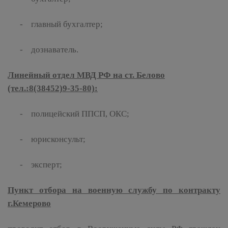
- главный бухгалтер;
- дознаватель.
Линейный отдел МВД РФ на ст. Белово
(тел.:8(38452)9-35-80):
- полицейский ППСП, ОКС;
- юрисконсульт;
- эксперт;
Пункт отбора на военную службу по контракту
г.Кемерово