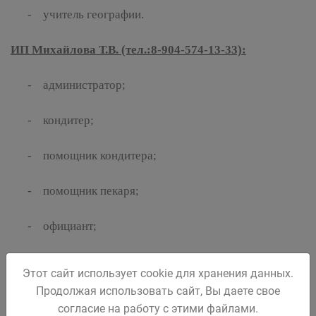
- учитель географии.
ИП Михайлова Т.В. (тел.:8-904-574-13-33):
- администратор;
- кондитер;
- помощник кондитера;
- помощник пекаря;
- официант;
- повар;
Этот сайт использует cookie для хранения данных.
Продолжая использовать сайт, Вы даете свое
- продавец продовольственных товаров.
согласие на работу с этими файлами.