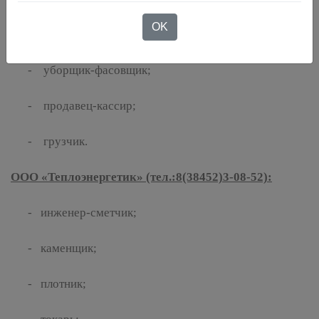
ООО ТОРГСЕРВИС 342 магазин «Светофор» (тел.:
OK
8(38452)95-210):
- уборщик-фасовщик;
- продавец-кассир;
- грузчик.
ООО «Теплоэнергетик» (тел.:8(38452)3-08-52):
- инженер-сметчик;
- каменщик;
- плотник;