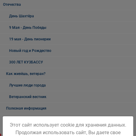
Отечества
День Шахтёра
9 Мая - День Победы
19 мая - День пионерии
Новый год и Рождество
300 ЛЕТ КУЗБАССУ
Как живёшь, ветеран?
Лучшие люди города
Ветеранский вестник
Полезная информация
Памятники, обелиски, монументы, мемориальные комплексы
Этот сайт использует cookie для хранения данных.
Беловского городского округа
Продолжая использовать сайт, Вы даете свое