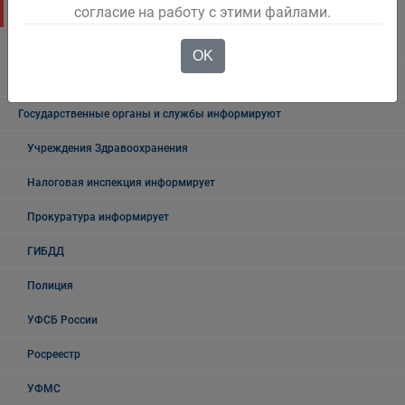
согласие на работу с этими файлами.
Объявления
Безопасность на воде
OK
Осторожно мошенники!
Государственные органы и службы информируют
Учреждения Здравоохранения
Налоговая инспекция информирует
Прокуратура информирует
ГИБДД
Полиция
УФСБ России
Росреестр
УФМС