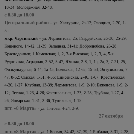
18-34; Молодёжная, 32-48.
с 8.30 до 18.00
Центральный район –
ул. Халтурина, 2а-12; Овощная, 2-20, 1-
5а.
мкр. Чертинский –
ул. Лермонтова, 25; Гвардейская, 26-30, 25-29;
Кошевого, 14-42, 11-39; Западная, 31-41; Добролюбова, 26-28;
Краснодонцев; 1 Каменская; 1, 2, 3-я Высокая; 1, 2, 3, 4, 5-я
Рудничная; Аграрная, 2-52, 5-47; Южная, 2-8, 1, 1а, 2а, 3, 7-21, 25;
Физкультурная, 6-44, 1а-43; Волжская, 12-62, 15-53; Энтузиастов, 7-
47, 8-52; Омская, 1-51, 4-56; Енисейская, 2-46, 1-67; Крестьянская,
4-20, 1-27; Клубная, 13-39; Лермонтова, 1-9, 2-10; Баженова, 1-9, 2-
12; Лесная, 1-23, 4-26; Фестивальная, 1-23, 2-28; Трубная, 1-27, 4-
26; Январская, 1-31, 2-36; Тупиковая, 1-15.
пгт. «8 Марта» -
ул. Титова, 4-24, 3-9.
27 октября
с 8.30 до 18.00
пгт. «8 Марта» -
ул. 1 Боевая, 34-42, 37, 39; 1 Рыбалко, 3-31, 2-28;