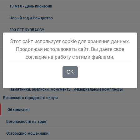
19 мая - День пионерии
Новый год и Рождество
300 ЛЕТ КУЗБАССУ
Этот сайт использует cookie для хранения данных.
Как живёшь, ветеран?
Продолжая использовать сайт, Вы даете свое
Лучшие люди города
согласие на работу с этими файлами.
Ветеранский вестник
OK
Полезная информация
Памятники, обелиски, монументы, мемориальные комплексы
Беловского городского округа
Объявления
Безопасность на воде
Осторожно мошенники!