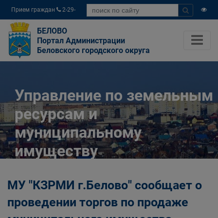
Прием граждан
2-29-
04
БЕЛОВО
Портал Администрации
Беловского городского округа
Управление по земельным
ресурсам и
муниципальному
имуществу
Администрации
МУ "КЗРМИ г.Белово" сообщает о
Беловского городского
проведении торгов по продаже
округа