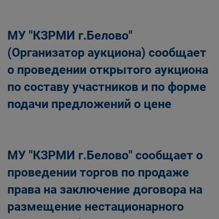
Главная
Населению
Структурные подразделения Администрации
МУ "КЗРМИ г.Белово"
Беловского городского округа
Управление по земельным ресурсам и
(Организатор аукциона) сообщает
муниципальному имуществу Администрации
о проведении открытого аукциона
Беловского городского округа
по составу участников и по форме
подачи предложений о цене
МУ "КЗРМИ г.Белово" сообщает о
проведении торгов по продаже
права на заключение договора на
размещение нестационарного