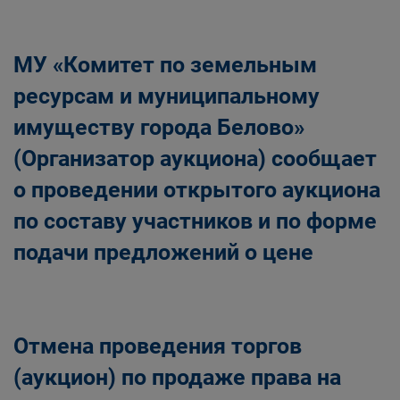
Главная
Населению
Структурные подразделения Администрации
МУ «Комитет по земельным
Беловского городского округа
Управление по земельным ресурсам и
ресурсам и муниципальному
муниципальному имуществу Администрации
имуществу города Белово»
Беловского городского округа
(Организатор аукциона) сообщает
о проведении открытого аукциона
по составу участников и по форме
подачи предложений о цене
Отмена проведения торгов
(аукцион) по продаже права на