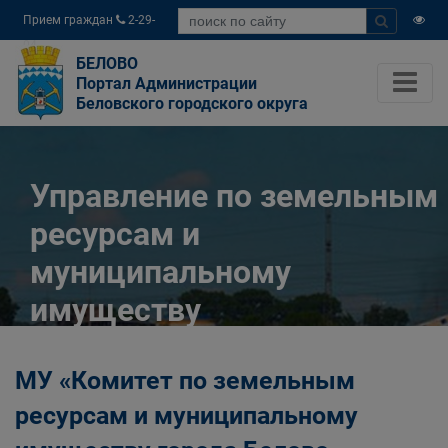
Прием граждан
2-29-
04
БЕЛОВО
Портал Администрации
Беловского городского округа
Управление по земельным
ресурсам и
муниципальному
имуществу
Администрации
МУ «Комитет по земельным
Беловского городского
ресурсам и муниципальному
округа