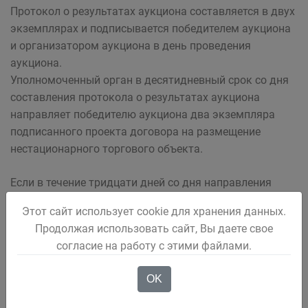
Протокол о результатах аукциона составляется в двух
экземплярах и подписывается победителем аукциона
и организатором аукциона в день проведения
аукциона.
Уполномоченный орган в десятидневный срок со дня
составления протокола о результатах аукциона
направляет победителю аукциона два экземпляра
подписанного проекта договора на размещение
нестационарного торгового объекта.
Если в течение тридцати дней со дня направления
уполномоченным органом победителю аукциона или
Этот сайт использует cookie для хранения данных.
единственному участнику проекта договора, ими не
Продолжая использовать сайт, Вы даете свое
произведена оплата права на заключение договора и
согласие на работу с этими файлами.
(или) подписанный проект договора не представлен в
уполномоченный орган, организатор аукциона
OK
предлагает заключить договор иному участнику
аукциона, который сделал предпоследнее