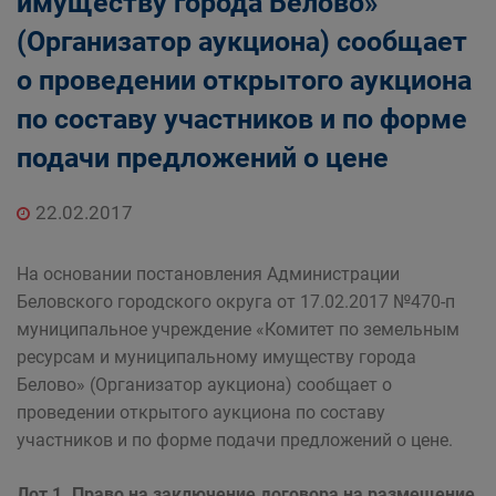
имуществу города Белово»
Главная
Населению
(Организатор аукциона) сообщает
Структурные подразделения Администрации
о проведении открытого аукциона
Беловского городского округа
Управление по земельным ресурсам и
по составу участников и по форме
муниципальному имуществу Администрации
подачи предложений о цене
Беловского городского округа
22.02.2017
На основании постановления Администрации
Беловского городского округа от 17.02.2017 №470-п
муниципальное учреждение «Комитет по земельным
ресурсам и муниципальному имуществу города
Белово» (Организатор аукциона) сообщает о
проведении открытого аукциона по составу
участников и по форме подачи предложений о цене.
Лот 1.
Право на заключение договора на размещение