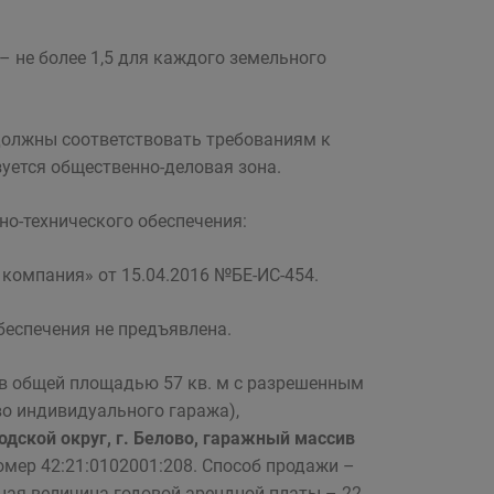
 не более 1,5 для каждого земельного
должны соответствовать требованиям к
уется общественно-деловая зона.
о-технического обеспечения:
компания» от 15.04.2016 №БЕ-ИС-454.
беспечения не предъявлена.
ов общей площадью 57 кв. м с разрешенным
о индивидуального гаража),
одской округ, г. Белово, гаражный массив
омер 42:21:0102001:208. Способ продажи –
ная величина годовой арендной платы – 22