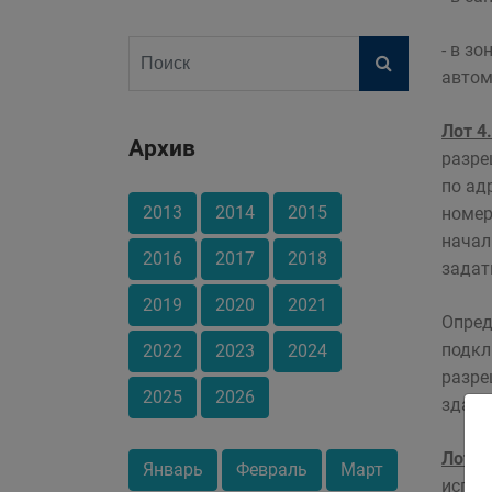
- в з
автом
Лот 4.
Архив
разре
по ад
2013
2014
2015
номер
начал
2016
2017
2018
задат
2019
2020
2021
Опред
подкл
2022
2023
2024
разре
2025
2026
здани
Лот 5.
Январь
Февраль
Март
испол