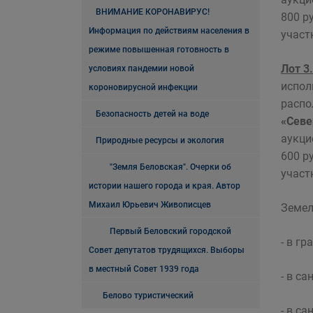
ВНИМАНИЕ КОРОНАВИРУС!
800 р
Информация по действиям населения в
участ
режиме повышенная готовность в
Лот 3.
условиях пандемии новой
испол
короновирусной инфекции
распо
Безопасность детей на воде
«Севе
аукци
Природные ресурсы и экология
600 р
"Земля Беловская". Очерки об
участ
истории нашего города и края. Автор
Михаил Юрьевич Живописцев
Земел
Первый Беловский городской
- в г
Совет депутатов трудящихся. Выборы
в местный Совет 1939 года
- в с
Белово туристический
- в с