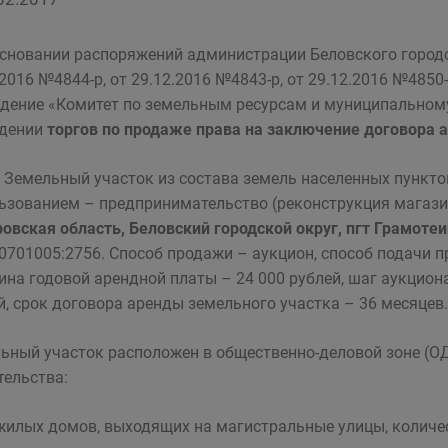
новании распоряжений администрации Беловского городск
.2016 №4844-р, от 29.12.2016 №4843-р, от 29.12.2016 №4850
дение «Комитет по земельным ресурсам и муниципальному
едении
торгов по продаже права на заключение договора 
Земельный участок из состава земель населенных пункт
ьзованием – предпринимательство (реконструкция магазин
овская область, Беловский городской округ, пгт Грамотеин
:0701005:2756. Способ продажи – аукцион, способ подачи 
ина годовой арендной платы – 24 000 рублей, шаг аукциона
й, срок договора аренды земельного участка – 36 месяцев.
ьный участок расположен в общественно-деловой зоне (О
тельства:
 жилых домов, выходящих на магистральные улицы, колич