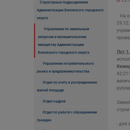
Структурные подразделения
Администрации Беловского городского
На ос
округа
29.12
Управление по земельным
учреж
ресурсам и муниципальному
пров
имуществу Администрации
Лот 1.
Беловского городского округа
испол
Управление потребительского
Кемер
рынка и предпринимательства
42:21
велич
Отдел по учету и распределению
рубле
жилой площади
Отдел кадров
Земел
строи
Отдел по работе с обращениями
граждан
- для