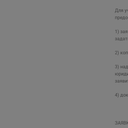
Для у
предо
1) за
задат
2) ко
3) на
юриди
заяви
4) до
ЗАЯВ