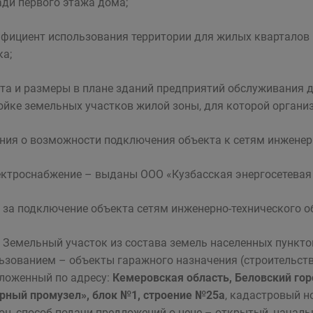
ди первого этажа дома;
ффициент использования территории для жилых кварталов –
ка;
ота и размеры в плане зданий предприятий обслуживания 
ойке земельных участков жилой зоны, для которой организ
ния о возможности подключения объекта к сетям инженерн
ектроснабжение – выданы ООО «Кузбасская энергосетевая 
 за подключение объекта сетям инженерно-технического о
Земельный участок из состава земель населенных пункт
ьзованием – объекты гаражного назначения (строительств
ложенный по адресу:
Кемеровская область, Беловский гор
рный промузел», блок №1, строение №25а
, кадастровый н
он, способ подачи предложений о цене – открытый, началь