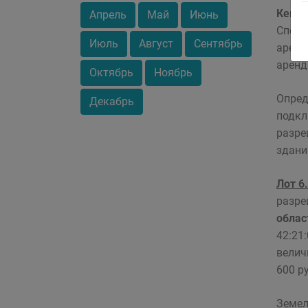
Кемер
Апрель
Май
Июнь
Спосо
Июль
Август
Сентябрь
аренд
аренд
Октябрь
Ноябрь
Опред
Декабрь
подкл
разре
здани
Лот 6.
разре
облас
42:21
велич
600 р
Земел