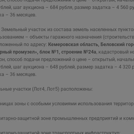
ублей, шаг аукциона – 684 рубля, размер задатка – 4 560 
ка – 36 месяцев.
Земельный участок из состава земель населенных пункт
ьзованием – объекты гаражного назначения (строительств
ложенный по адресу:
Кемеровская область, Беловский гор
рный промузел», блок №1, строение №24а
, кадастровый н
он, способ подачи предложений о цене – открытый, началь
ублей, шаг аукциона – 648 рублей, размер задатка – 4 320
ка – 36 месяцев.
ьные участки (Лот4, Лот5) расположены:
раницах зоны с особыми условиями использования территор
анитарно-защитной зоне промышленных предприятий и ком
анитарно-защитной зоне транспортных инфраструктур;