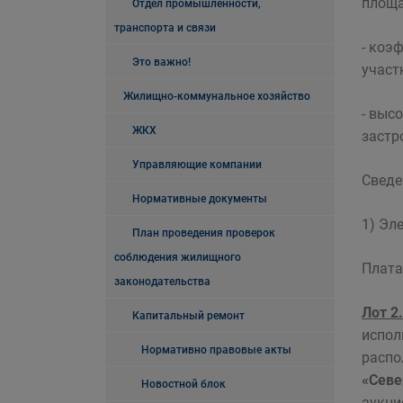
площа
Отдел промышленности,
транспорта и связи
- коэ
Это важно!
участ
Жилищно-коммунальное хозяйство
- выс
ЖКХ
застр
Управляющие компании
Сведе
Нормативные документы
1) Эл
План проведения проверок
соблюдения жилищного
Плата
законодательства
Лот 2.
Капитальный ремонт
испол
Нормативно правовые акты
распо
«Севе
Новостной блок
аукци