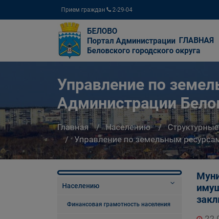
Прием граждан
2-29-04
БЕЛОВО
ГЛАВНАЯ
Портал Администрации
Беловского городского округа
Управление по земе
Администрации Белов
Главная
Населению
Структурные
Управление по земельным ресурсам
Муни
Населению
имущ
закл
Финансовая грамотность населения
22.