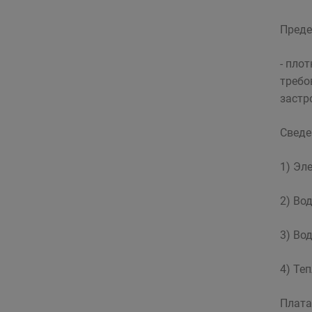
Преде
- пло
требо
застр
Сведе
1) Эл
2) Во
3) Во
4) Те
Плата