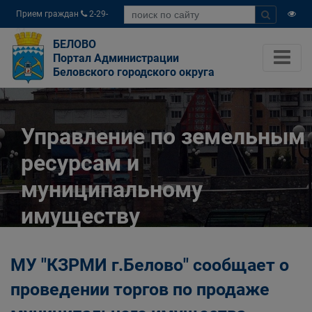
Прием граждан
2-29-
04
БЕЛОВО
Портал Администрации
Беловского городского округа
Управление по земельным
ресурсам и
муниципальному
имуществу
Администрации
МУ "КЗРМИ г.Белово" сообщает о
Беловского городского
проведении торгов по продаже
округа