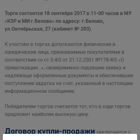
Торги состоятся 18 сентября 2017 в 11-00 часов в МУ
«КЗР и МИ г.Белово» по адресу: г.Белово,
ул.Октябрьская, 27 (кабинет № 203)
.
К участию в торгах допускаются физические и
юридические лица, признаваемые покупателями в
соответствии со ст.5 ФЗ от 21.12.2001 №178-ФЗ «О
приватизации…», своевременно подавшие заявку и
надлежаще оформленные документы и обеспечившие
поступление задатка на счет, указанный в настоящем
информационном сообщении.
Победителем торгов считается тот, кто в ходе торгов
предложит наиболее высокую цену.
Договор купли-продажи
заключается с