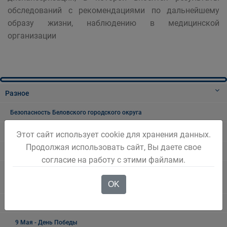
обследований с рекомендациями по дальнейшему
образу жизни, наблюдению в медицинской
организации
Разное
Безопасность Беловского городского округа
Праздники, дни воинской славы и памятные даты*
Этот сайт использует cookie для хранения данных.
Продолжая использовать сайт, Вы даете свое
8 Марта - Международный женский день
согласие на работу с этими файлами.
23 февраля - день воинской славы России - День защитника
OK
Отечества
День Шахтёра
9 Мая - День Победы