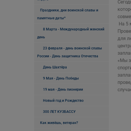
Сегод
котор
Праздники, дни воинской славы и
совме
памятные даты*
На 5 
8 Марта - Международный женский
Прове
день
для л
центр
23 февраля - день воинской славы
запла
России - День защитника Отечества
«Мы з
спорт
День Шахтёра
запла
9 Мая - День Победы
прове
случа
19 мая - День пионерии
Новый год и Рождество
300 ЛЕТ КУЗБАССУ
Как живёшь, ветеран?