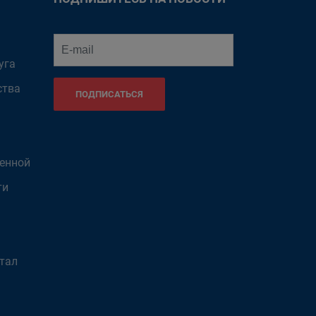
уга
ства
ПОДПИСАТЬСЯ
венной
ти
тал