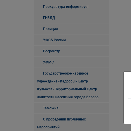
Прокуратура информирует
ГИБДД
Полиция
УФСБ России
Росреестр
УФМС
Государственное казенное
учреждение «Кадровый центр
Кузбасса» Территориальный Центр
занятости населения города Белово
Таможня
О проведении публичных
мероприятий