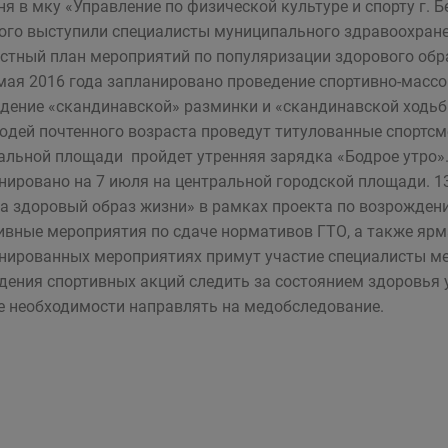
ня в мку «Управление по физической культуре и спорту г.
ого выступили специалисты муниципального здравоохране
стный план мероприятий по популяризации здорового обра
мая 2016 года запланировано проведение спортивно-масс
дение «скандинавской» разминки и «скандинавской ходь
юдей почтенного возраста проведут титулованные спортсм
альной площади пройдет утренняя зарядка «Бодрое утро»
нировано на 7 июля на центральной городской площади. 13
а здоровый образ жизни» в рамках проекта по возрождени
ивные мероприятия по сдаче нормативов ГТО, а также ярм
нированных мероприятиях примут участие специалисты ме
дения спортивных акций следить за состоянием здоровья 
е необходимости направлять на медобследование.