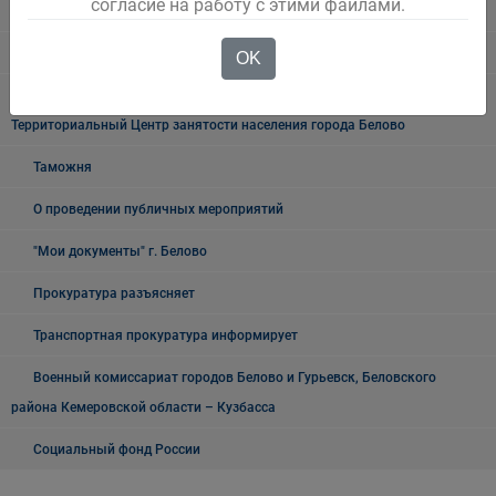
согласие на работу с этими файлами.
Росреестр
УФМС
OK
Государственное казенное учреждение «Кадровый центр Кузбасса»
Территориальный Центр занятости населения города Белово
Таможня
О проведении публичных мероприятий
"Мои документы" г. Белово
Прокуратура разъясняет
Транспортная прокуратура информирует
Военный комиссариат городов Белово и Гурьевск, Беловского
района Кемеровской области – Кузбасса
Социальный фонд России