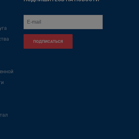
уга
ства
ПОДПИСАТЬСЯ
венной
ти
тал