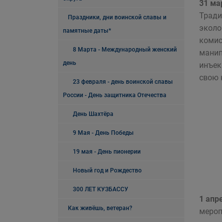
31 ма
Тради
Праздники, дни воинской славы и
эколо
памятные даты*
комис
8 Марта - Международный женский
манип
день
инъек
свою 
23 февраля - день воинской славы
России - День защитника Отечества
День Шахтёра
9 Мая - День Победы
19 мая - День пионерии
Новый год и Рождество
300 ЛЕТ КУЗБАССУ
1 апр
Как живёшь, ветеран?
мероп