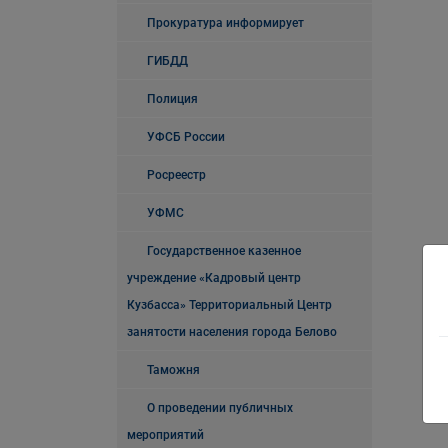
Прокуратура информирует
ГИБДД
Полиция
УФСБ России
Росреестр
УФМС
Государственное казенное
учреждение «Кадровый центр
Кузбасса» Территориальный Центр
занятости населения города Белово
Таможня
О проведении публичных
мероприятий