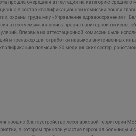
рта
прошла очередная аттестация на категорию среднего м
ционно в состав квалификационной комиссии вошли главн
гии, охраны труда мку «Управление здравоохранения г. Бе
сия аттестуемым, касались правил санитарной гигиены, о
уляций. Впервые на аттестационной комиссии были испо
ций и тренажер для отработки навыков внутривенных инъек
квалификацию повысили 20 медицинских сестер, работающ
еля
прошло благоустройство лесопарковой территории МБ
риятии, в котором приняли участие персонал больницы и 