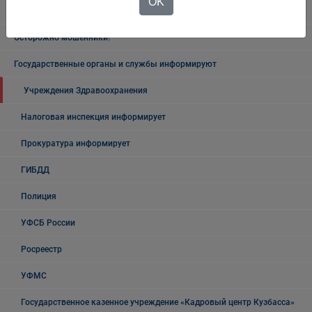
OK
Безопасность на воде
Осторожно мошенники!
Государственные органы и службы информируют
Учреждения Здравоохранения
Налоговая инспекция информирует
Прокуратура информирует
ГИБДД
Полиция
УФСБ России
Росреестр
УФМС
Государственное казенное учреждение «Кадровый центр Кузбасса»