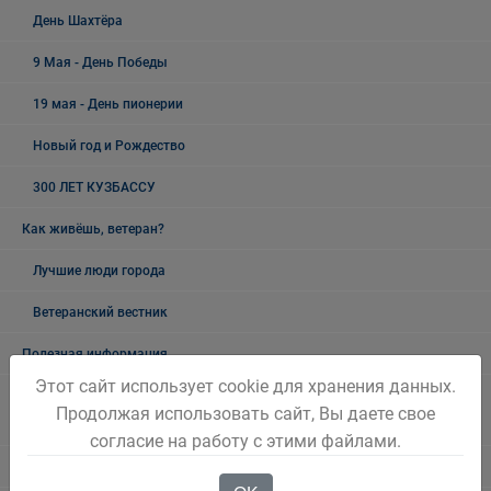
День Шахтёра
9 Мая - День Победы
19 мая - День пионерии
Новый год и Рождество
300 ЛЕТ КУЗБАССУ
Как живёшь, ветеран?
Лучшие люди города
Ветеранский вестник
Полезная информация
Этот сайт использует cookie для хранения данных.
Памятники, обелиски, монументы, мемориальные комплексы
Продолжая использовать сайт, Вы даете свое
Беловского городского округа
согласие на работу с этими файлами.
Объявления