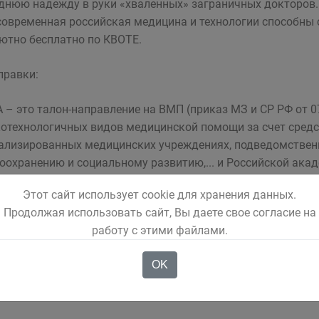
днюю надежду в руки «хваленных» заграничных докторов. Н
современная российская медицина и технологии способны 
ютно бесплатно по КВОТЕ.
правки:
 – это талон-направление на ВМП (приказ МЗ и СР РФ от 07
отехнологичных видов медицинской помощи за счет сред
ализированных медицинских учреждениях, подведомствен
оохранению и социальному развитию,... и Российской ака
артаменте здравоохранения по месту жительства в конкре
Этот сайт использует cookie для хранения данных.
ента ее выдачи до 31 декабря текущего года.
Продолжая использовать сайт, Вы даете свое согласие на
работу с этими файлами.
иал подготовила Марина Виноградова
OK