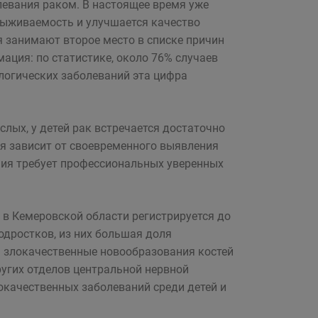
олевания раком. В настоящее время уже
выживаемость и улучшается качество
я занимают второе место в списке причин
ация: по статистике, около 76% случаев
логических заболеваний эта цифра
слых, у детей рак встречается достаточно
ния зависит от своевременного выявления
ния требует профессиональных уверенных
в Кемеровской области регистрируется до
одростков, из них большая доля
я злокачественные новообразования костей
ругих отделов центральной нервной
локачественных заболеваний среди детей и
.