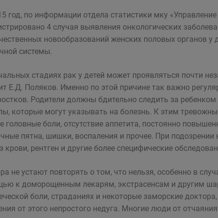
15 год, по информации отдела статистики мку «Управление 
истрировано 4 случая выявления онкологических заболеван
чественных новообразований женских половых органов у де
ной системы.
чальных стадиях рак у детей может проявляться почти неза
ит Е.Д. Поляков. Именно по этой причине так важно регул
ростков. Родители должны бдительно следить за ребенком
лы, которые могут указывать на болезнь. К этим тревожны
е головные боли, отсутствие аппетита, постоянно повышенн
чные пятна, шишки, воспаления и прочее. При подозрении 
з крови, рентген и другие более специфические обследован
ра не устают повторять о том, что нельзя, особенно в сл
ью к доморощенным лекарям, экстрасенсам и другим шар
еческой боли, страданиях и некоторые заморские доктор
ения от этого непростого недуга. Многие люди от отчаяни