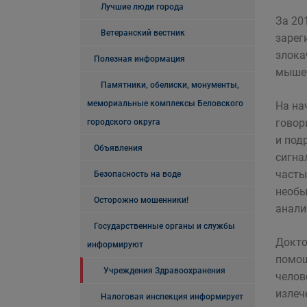
Лучшие люди города
За 20
Ветеранский вестник
зарег
злока
Полезная информация
мышеч
Памятники, обелиски, монументы,
мемориальные комплексы Беловского
На на
говор
городского округа
и под
Объявления
сигна
часты
Безопасность на воде
необы
Осторожно мошенники!
анали
Государственные органы и службы
Докто
информируют
помощ
Учреждения Здравоохранения
челов
излеч
Налоговая инспекция информирует