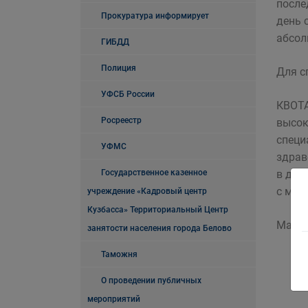
после
Прокуратура информирует
день 
абсол
ГИБДД
Полиция
Для с
УФСБ России
КВОТА
Росреестр
высок
специ
УФМС
здрав
Государственное казенное
в деп
с мом
учреждение «Кадровый центр
Кузбасса» Территориальный Центр
Матер
занятости населения города Белово
Таможня
О проведении публичных
мероприятий