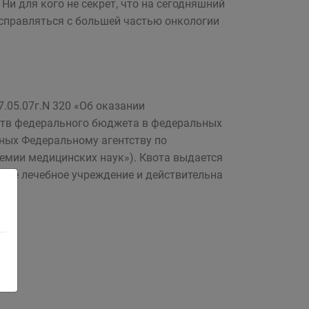
и для кого не секрет, что на сегодняшний
справляться с большей частью онкологии
.05.07г.N 320 «Об оказании
ств федерального бюджета в федеральных
ных Федеральному агентству по
демии медицинских наук»). Квота выдается
тное лечебное учреждение и действительна