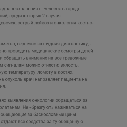
здравоохранения г. Белово» в городе
ий, среди которых 2 случая
вочек, острый лейкоз и онкология костно-
метно, серьезно затрудняя диагностику, -
ярно проводить медицинские осмотры детей
 и обращать внимание на все тревожные
м сигналам можно отнести: вялость,
ую температуру, ломоту в костях,
на опухоль врач направляет пациента на
ия.
учаях выявления онкологии обращаться за
латанам. Не «брезгуют» наживаться на
а, обещающие за баснословные цены
я отдают все средства за ту обещанную