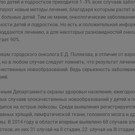
лю детей и подростков приходится 1 -3% всех случаев заб
твуют новые методы лечения, благодаря которым растет 
 больных детей. Тем не менее, онкологические заболевани
ности детей и подростков. Но есть и положительная информ
поддаются лечению, а для некоторых разновидностей онко
гает 90%.
овам городского онколога Е.Д. Полякова, в отличие от взро
, но в любом случае следует помнить, что результат лече
чественных новообразований. Ведь серьезность заболева
вий.
нным Департамента охраны здоровья населения, ежегодно 
вых случаев злокачественных новообразований у детей и п
дится на острые лейкозы. Среди выявления регистрируетс
тавных хрящей, лимфатической ткани, головного мозга и д
мы. В 2014 году в области впервые выявлено 68 случаев з
тков, из них 31 случай на II стадии, 22 случая на III стадии