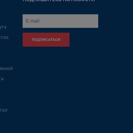
уга
ства
ПОДПИСАТЬСЯ
венной
ти
тал