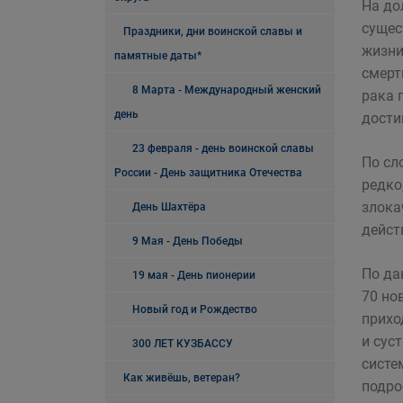
На до
сущес
Праздники, дни воинской славы и
жизни
памятные даты*
смерт
8 Марта - Международный женский
рака 
день
дости
23 февраля - день воинской славы
По сл
России - День защитника Отечества
редко
злока
День Шахтёра
дейст
9 Мая - День Победы
По да
19 мая - День пионерии
70 но
Новый год и Рождество
прихо
и сус
300 ЛЕТ КУЗБАССУ
систе
Как живёшь, ветеран?
подрос