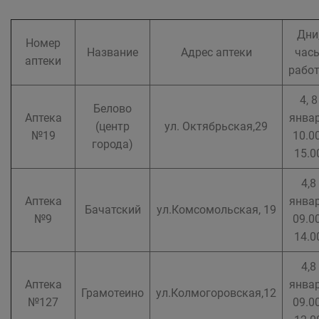
Дни
Номер
Название
Адрес аптеки
час
аптеки
рабо
4, 8
Белово
Аптека
янва
(центр
ул. Октябрьская,29
№19
10.00
города)
15.0
4,8
Аптека
янва
Бачатский
ул.Комсомольская, 19
№9
09.00
14.0
4,8
Аптека
янва
Грамотеино
ул.Колмогоровская,12
№127
09.00