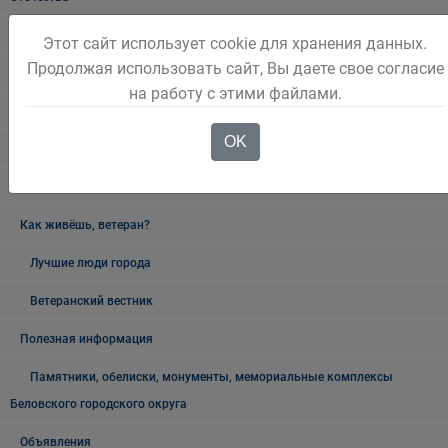
День Шахтёра
Этот сайт использует cookie для хранения данных.
Продолжая использовать сайт, Вы даете свое согласие
9 Мая - День Победы
на работу с этими файлами.
19 мая - День пионерии
OK
Новый год и Рождество
300 ЛЕТ КУЗБАССУ
Как живёшь, ветеран?
Лучшие люди города
Ветеранский вестник
Полезная информация
Памятники, обелиски, монументы, мемориальные комплексы
Беловского городского округа
Объявления