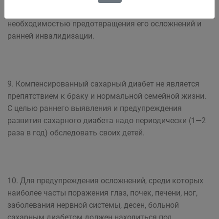
обусловленные особенностями заболевания,
необходимостью предотвращения его осложнений и
ранней инвалидизации.
9. Компенсированный сахарный диабет не является
препятствием к браку и нормальной семейной жизни.
С целью раннего выявления и предупреждения
развития сахарного диабета надо периодически (1—2
раза в год) обследовать своих детей.
10. Для предупреждения осложнений, среди которых
наиболее часты поражения глаз, почек, печени, ног,
заболевания нервной системы, десен, больной
сахарным диабетом должен находиться под