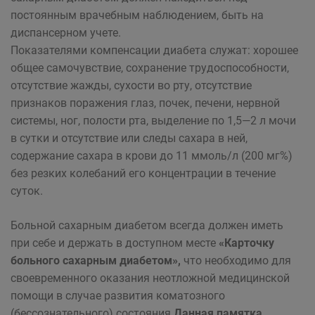
постоянным врачебным наблюдением, быть на
диспансерном учете.
Показателями компенсации диабета служат: хорошее
общее самочувствие, сохранение трудоспособности,
отсутствие жажды, сухости во рту, отсутствие
признаков поражения глаз, почек, печени, нервной
системы, ног, полости рта, выделение по 1,5—2 л мочи
в сутки и отсутствие или следы сахара в ней,
содержание сахара в крови до 11 ммоль/л (200 мг%)
без резких колебаний его концентрации в течение
суток.
Больной сахарным диабетом всегда должен иметь
при себе и держать в доступном месте
«Карточку
больного сахарным диабетом»,
что необходимо для
своевременного оказания неотложной медицинской
помощи в случае развития коматозного
(бессознательного) состояния.
Данная памятка