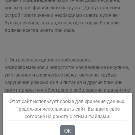
прием пищи, введение избыточной дозы инсулина,
чрезмерная физическая нагрузка. Для устранения
острой гипогликемии необходимо съесть кусочек
булки, печенья, сахара, конфету, которые больной
должен всегда иметь при себе.
7. Острое инфекционное заболевание,
несвоевременное и недостаточное введение инсулина,
умственное и физическое переутомление, грубые
нарушения режима дня и питания и другие причины
могут привести к обострению заболевания и развитию
диабетической комы.
Этот сайт использует cookie для хранения данных.
Продолжая использовать сайт, Вы даете свое
согласие на работу с этими файлами.
8. При выборе профессии и трудовой деятельности
OK
больным диабетом должны учитываться ограничения,