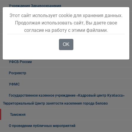
Учреждения Здравоохранения
Этот сайт использует cookie для хранения данных.
Налоговая инспекция информирует
Продолжая использовать сайт, Вы даете свое
Прокуратура информирует
согласие на работу с этими файлами.
ГИБДД
OK
Полиция
УФСБ России
Росреестр
УФМС
Государственное казенное учреждение «Кадровый центр Кузбасса»
Территориальный Центр занятости населения города Белово
Таможня
О проведении публичных мероприятий