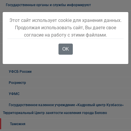
Государственные органы и службы информируют
Учреждения Здравоохранения
Этот сайт использует cookie для хранения данных.
Продолжая использовать сайт, Вы даете свое
Налоговая инспекция информирует
согласие на работу с этими файлами.
Прокуратура информирует
OK
ГИБДД
Полиция
УФСБ России
Росреестр
УФМС
Государственное казенное учреждение «Кадровый центр Кузбасса»
Территориальный Центр занятости населения города Белово
Таможня