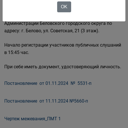
проводиться:
OK
26.11.2024 в 16:00 часов в актовом зале
Администрации Беловского городского округа по
адресу: г. Белово, ул. Советская, 21 (3 этаж).
Начало регистрации участников публичных слушаний
в 15:45 час.
При себе иметь документ, удостоверяющий личность.
Постановление от 01.11.2024 № 5531-п
Постановление от 11.11.2024 №5660-п
Чертеж межевания_ПМТ 1