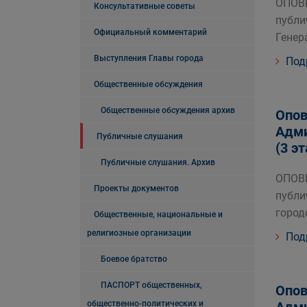
ОПОВ
Консультативные советы
публи
Официальный комментарий
Генер
Выступления Главы города
Под
Общественные обсуждения
Общественные обсуждения архив
Опов
Адми
Публичные слушания
(3 э
Публичные слушания. Архив
ОПОВ
Проекты документов
публи
город
Общественные, национальные и
религиозные организации
Под
Боевое братство
ПАСПОРТ общественных,
Опов
общественно-политических и