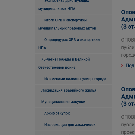
Экспертиза действующих
муниципальных НПА
Опов
Адми
Итоги ОРВ и экспертизы
(3 э
муниципальных правовых актов
ОПОВ
О процедурах ОРВ и экспертизы
публи
НПА
город
75-летие Победы в Великой
Под
Отечественной войне
Их именами названы улицы города
Опов
Ликвидация аварийного жилья
Адми
Муниципальные закупки
(3 э
Архив закупок
ОПОВ
публи
Информация для заказчиков
проек