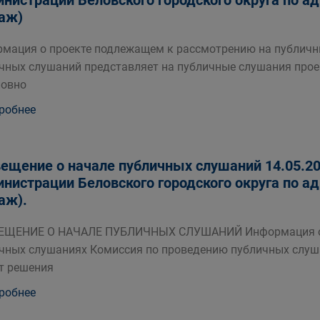
нистрации Беловского городского округа по адре
таж)
мация о проекте подлежащем к рассмотрению на публичн
чных слушаний представляет на публичные слушания прое
ловно
робнее
ещение о начале публичных слушаний 14.05.202
нистрации Беловского городского округа по адре
таж).
ЕЩЕНИЕ О НАЧАЛЕ ПУБЛИЧНЫХ СЛУШАНИЙ Информация о п
чных слушаниях Комиссия по проведению публичных слуш
т решения
робнее