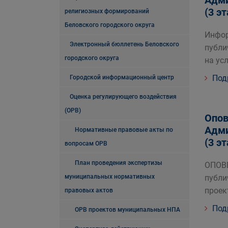
Адми
(3 э
религиозных формирований
Беловского городского округа
Инфор
Электронный бюллетень Беловского
публи
городского округа
на ус
Под
Городской информационный центр
Оценка регулирующего воздействия
(ОРВ)
Опов
Адми
Нормативные правовые акты по
(3 э
вопросам ОРВ
План проведения экспертизы
ОПОВ
муниципальных нормативных
публи
проек
правовых актов
Под
ОРВ проектов муниципальных НПА