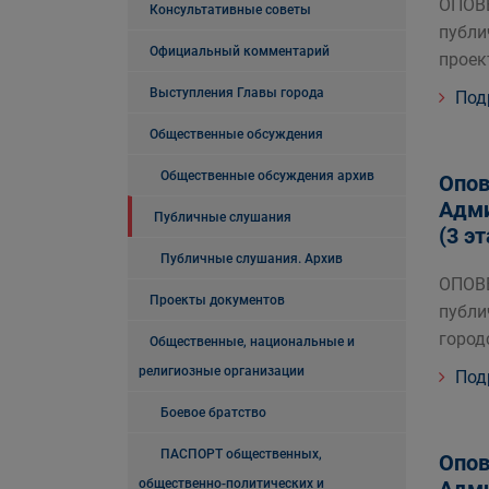
ОПОВ
Консультативные советы
публи
Официальный комментарий
проек
Выступления Главы города
Под
Общественные обсуждения
Общественные обсуждения архив
Опов
Адми
Публичные слушания
(3 э
Публичные слушания. Архив
ОПОВ
Проекты документов
публи
город
Общественные, национальные и
религиозные организации
Под
Боевое братство
ПАСПОРТ общественных,
Опов
общественно-политических и