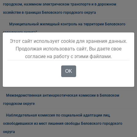
городском, наземном электрическом транспорте и в дорожном
хозяйстве в границах Беловского городского округа
Муниципальный жилищный контроль на территории Беловского
городского округа"
Этот сайт использует cookie для хранения данных.
Муниципальный лесной контроль на территории "Беловского
Продолжая использовать сайт, Вы даете свое
городского округа"
согласие на работу с этими файлами.
Внутренний муниципальный финансовый контроль
OK
Муниципальный земельный контроль на территории Беловского
городского округа
Межведомственная антинаркотическая комиссии в Беловском
городском округе
Наблюдательная комиссия по социальной адаптации лиц,
освободившихся из мест лишения свободы Беловского городского
округа