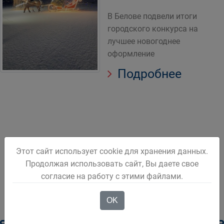
В Белове подвели итоги
городского конкурса на
лучшее новогоднее
оформление
Подробнее
Этот сайт использует cookie для хранения данных.
1
2
3
Продолжая использовать сайт, Вы даете свое
согласие на работу с этими файлами.
OK