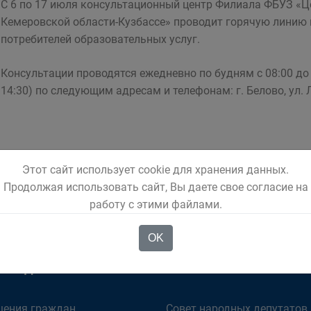
С 6 по 17 июля консультационный центр Филиала ФБУЗ «Ц
Кемеровской области-Кузбассе» проводит горячую линию
потребителей образовательных услуг.
Консультации проводятся ежедневно по будням с 08:00 до 1
14:30) по следующим адресам и телефонам: г. Белово, ул. Лен
Этот сайт использует cookie для хранения данных.
Продолжая использовать сайт, Вы даете свое согласие на
работу с этими файлами.
OK
ОМЕНДУЕМ
ОРГАНЫ ВЛАСТИ
ения граждан
Совет народных депутатов