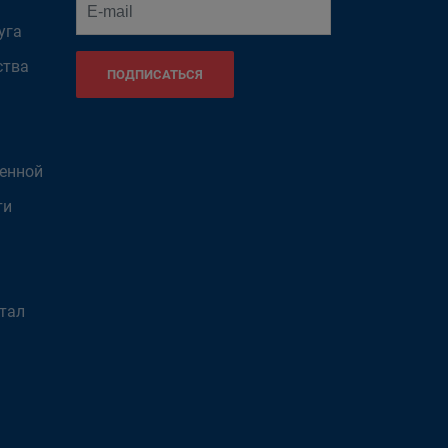
уга
ства
ПОДПИСАТЬСЯ
венной
ти
тал