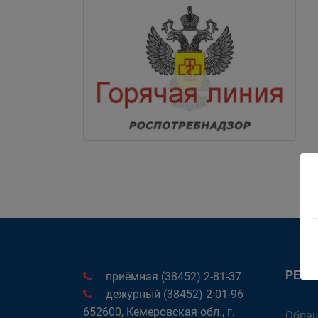
РЕК
приёмная (38452) 2-81-37
дежурный (38452) 2-01-96
652600, Кемеровская обл., г.
Обращ