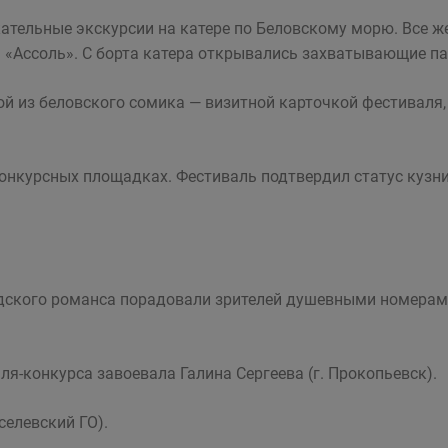
екательные экскурсии на катере по Беловскому морю. Все
ы «Ассоль». С борта катера открывались захватывающие п
й из беловского сомика — визитной карточкой фестиваля,
конкурсных площадках. Фестиваль подтвердил статус кузн
одского романса порадовали зрителей душевными номерами
ля-конкурса завоевала Галина Сергеева (г. Прокопьевск).
иселевский ГО).