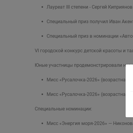
Лауреат III степени - Сергей Киприянов
Специальный приз получил Иван Акенть
Специальный приз в номинации «Автор
VI городской конкурс детской красоты и т
Юные участницы продемонстрировали неве
Мисс «Русалочка-2026» (возрастная к
Мисс «Русалочка-2026» (возрастная ка
Специальные номинации:
Мисс «Энергия моря-2026» — Никонов