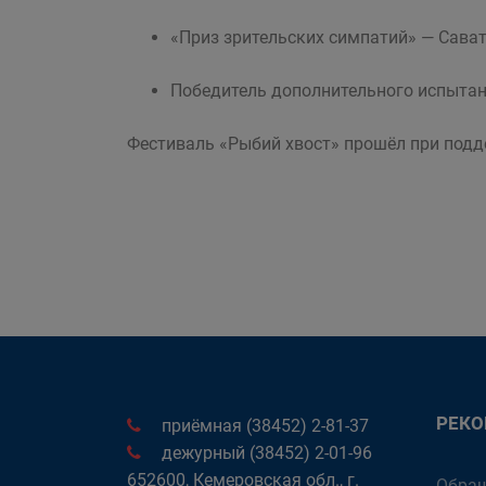
«Приз зрительских симпатий» — Сава
Победитель дополнительного испытан
Фестиваль «Рыбий хвост» прошёл при подд
РЕК
приёмная (38452) 2-81-37
дежурный (38452) 2-01-96
652600, Кемеровская обл., г.
Обращ