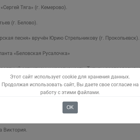
 «Сергей Тяга» (г. Кемерово).
ев (г. Белово).
ская песня» вручён Юрию Стрельникову (г. Прокопьевск).
аланта «Беловская Русалочка»
роятный артистизм и креативность. Титулы распределили
Этот сайт использует cookie для хранения данных.
атегория 9–12 лет) - Слободенюк Екатерина.
Продолжая использовать сайт, Вы даете свое согласие на
работу с этими файлами.
тегория 5–8 лет) - Кончулизова Августа.
OK
а Виктория.