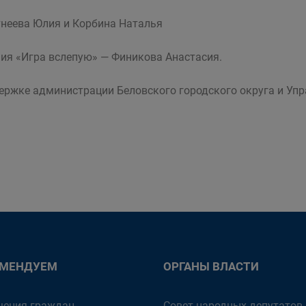
тнеева Юлия и Корбина Наталья
ия «Игра вслепую» — Финикова Анастасия.
ержке администрации Беловского городского округа и Упр
ОМЕНДУЕМ
ОРГАНЫ ВЛАСТИ
ения граждан
Совет народных депутатов