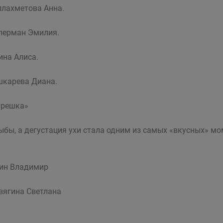
ллахметова Анна.
лерман Эмилия.
ина Алиса.
шкарева Диана.
арешка»
бы, а дегустация ухи стала одним из самых «вкусных» мо
тин Владимир
вягина Светлана