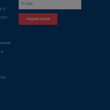
уга
ства
ПОДПИСАТЬСЯ
венной
ти
тал