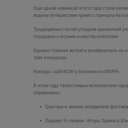
Еще одной новинкой этого года стали увл
водное путешествие прямо с причала бухт
Традиционно гостей угощали ароматной ухо
площадки с играми и мастер-классами.
Однако главная интрига развернулась на 
трёх конкурсах.
Конкурс «ШАНСОН у Беловского МОРЯ»
В этом году талантливые исполнители гор
определены:
Гран-при и звание победителя фестива
Лауреат II степени - Игорь Парипса (К