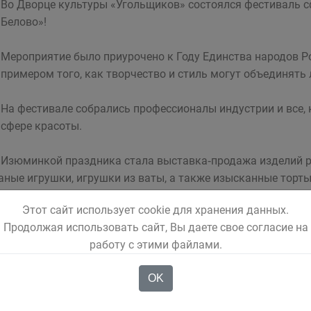
Во Дворце культуры «Угольщиков» состоялся фестиваль с
Белово»!
Мероприятие было приурочено к Году Единства народов Р
примером того, как творчество и стиль могут объединять
На фестивале собрались профессионалы индустрии и все,
сфере красоты.
Изюминкой праздника стала выставка‑продажа изделий р
аные игрушки, игрушки из ваты, а также изысканные торт
Этот сайт использует cookie для хранения данных.
Продолжая использовать сайт, Вы даете свое согласие на
работу с этими файлами.
OK