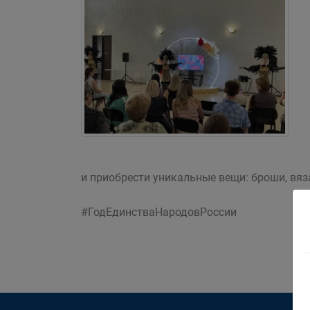
и приобрести уникальные вещи: броши, вяз
#ГодЕдинстваНародовРоссии