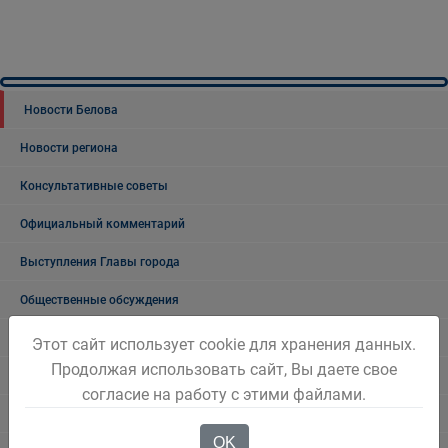
Новости Белова
Новости региона
Консультативные советы
Официальный комментарий
Выступления Главы города
Общественные обсуждения
Общественные обсуждения архив
Этот сайт использует cookie для хранения данных.
Продолжая использовать сайт, Вы даете свое
Публичные слушания
согласие на работу с этими файлами.
Публичные слушания. Архив
OK