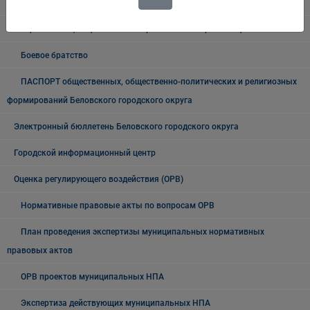
Проекты документов
Общественные, национальные и религиозные организации
Боевое братство
ПАСПОРТ общественных, общественно-политических и религиозных
формирований Беловского городского округа
Электронный бюллетень Беловского городского округа
Городской информационный центр
Оценка регулирующего воздействия (ОРВ)
Нормативные правовые акты по вопросам ОРВ
План проведения экспертизы муниципальных нормативных
правовых актов
ОРВ проектов муниципальных НПА
Экспертиза действующих муниципальных НПА