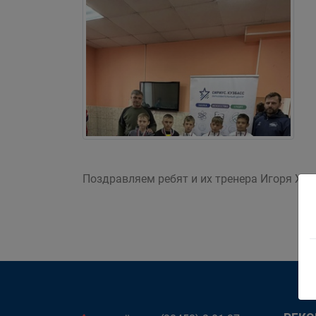
Поздравляем ребят и их тренера Игоря Жит