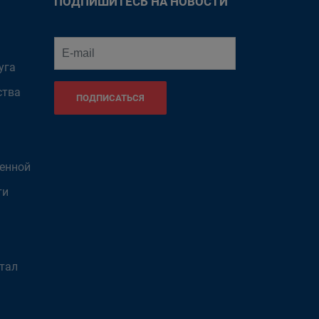
ПОДПИШИТЕСЬ НА НОВОСТИ
уга
ства
ПОДПИСАТЬСЯ
венной
ти
тал