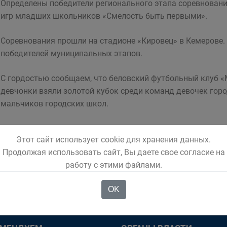
Определены победители регионального этапа соревновани
игр младших школьников «Смелость быть первыми».
Соревнования прошли на стадионе «Кировец» в Кемерове. 
победителей муниципальных этапов.
С гордостью сообщаем, что беловский футбольный клуб 
девчонки взяли золотой кубок среди команд девочек гор
мальчиков городских школ.
нева с победой! Гордимся!
Этот сайт использует cookie для хранения данных.
Продолжая использовать сайт, Вы даете свое согласие на
работу с этими файлами.
OK