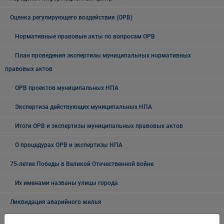
Оценка регулирующего воздействия (ОРВ)
Нормативные правовые акты по вопросам ОРВ
План проведения экспертизы муниципальных нормативных
правовых актов
ОРВ проектов муниципальных НПА
Экспертиза действующих муниципальных НПА
Итоги ОРВ и экспертизы муниципальных правовых актов
О процедурах ОРВ и экспертизы НПА
75-летие Победы в Великой Отечественной войне
Их именами названы улицы города
Ликвидация аварийного жилья
Муниципальные закупки