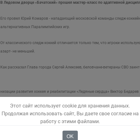
В Ледовом дворце «Бачатский» прошел мастер-класс по адаптивной дисцип
Его провел Юрий Комаров - нападающий московской команды следж-хоккейн
альтернативных Паралимпийских игр.
От классического следж-хоккей отличается только тем, что игроки использу
азарт- не меньший.
Как рассказал Глава города Сергей Алексеев, беловчане-ветераны СВО заин
низации развития хоккея и реабилитации «Ледяные сердца» Виктор Бедарев
Этот сайт использует cookie для хранения данных.
Продолжая использовать сайт, Вы даете свое согласие на
работу с этими файлами.
OK