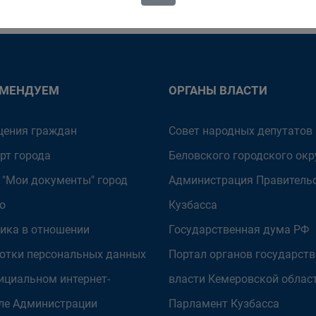
ОМЕНДУЕМ
ОРГАНЫ ВЛАСТИ
ения граждан
Совет народных депутатов
рт города
Беловского городского окр
 "Мои документы" город
Администрация Правитель
о
Кузбасса
ика в отношении
Государственная дума РФ
отки персональных данных
Портал органов государст
ициальном интернет-
власти Кемеровской облас
ле Администрации
Парламент Кузбасса