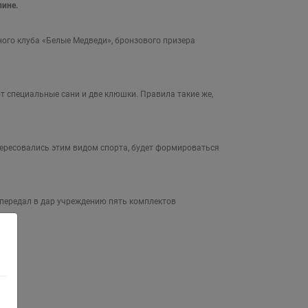
лине.
ого клуба «Белые Медведи», бронзового призера
ют специальные сани и две клюшки. Правила такие же,
тересовались этим видом спорта, будет формироваться
 передал в дар учреждению пять комплектов