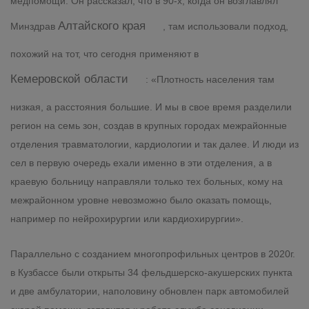
медпомощи. Он рассказал, что в 90-х, когда он возглавлял
Алтайского края
Минздрав
, там использовали подход,
похожий на тот, что сегодня применяют в
Кемеровской области
: «Плотность населения там
низкая, а расстояния большие. И мы в свое время разделили
регион на семь зон, создав в крупных городах межрайонные
отделения травматологии, кардиологии и так далее. И люди из
сел в первую очередь ехали именно в эти отделения, а в
краевую больницу направляли только тех больных, кому на
межрайонном уровне невозможно было оказать помощь,
например по нейрохирургии или кардиохирургии».
Параллельно с созданием многопрофильных центров в 2020г.
в Кузбассе были открыты 34 фельдшерско-акушерских пункта
и две амбулатории, наполовину обновлен парк автомобилей