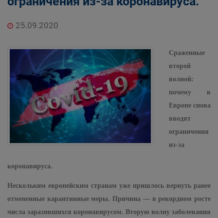
ограничения из-за коронавируса.
25.09.2020
Сраженные
второй
волной:
почему в
Европе снова
вводят
ограничения
из-за
коронавируса.
Нескольким европейским странам уже пришлось вернуть ранее
отмененные карантинные меры. Причина — в рекордном росте
числа заразившихся коронавирусом. Вторую волну заболевания