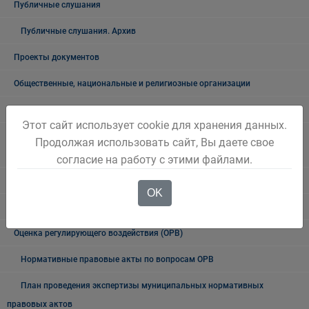
Публичные слушания
Публичные слушания. Архив
Проекты документов
Общественные, национальные и религиозные организации
Боевое братство
Этот сайт использует cookie для хранения данных.
ПАСПОРТ общественных, общественно-политических и религиозных
Продолжая использовать сайт, Вы даете свое
формирований Беловского городского округа
согласие на работу с этими файлами.
Электронный бюллетень Беловского городского округа
OK
Городской информационный центр
Оценка регулирующего воздействия (ОРВ)
Нормативные правовые акты по вопросам ОРВ
План проведения экспертизы муниципальных нормативных
правовых актов