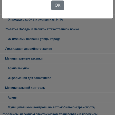
Экспертиза действующих муниципальных НПА
OK
Итоги ОРВ и экспертизы муниципальных правовых актов
О процедурах ОРВ и экспертизы НПА
75-летие Победы в Великой Отечественной войне
Их именами названы улицы города
Ликвидация аварийного жилья
Муниципальные закупки
Архив закупок
Информация для заказчиков
Муниципальный контроль
Архив
Муниципальный контроль на автомобильном транспорте,
городском, наземном электрическом транспорте и в дорожном