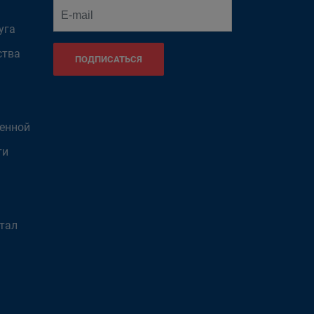
уга
ства
ПОДПИСАТЬСЯ
венной
ти
тал