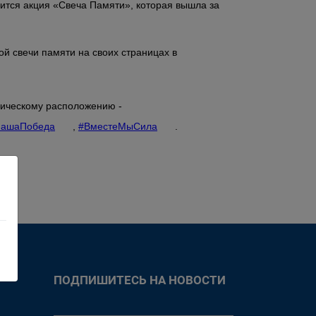
ится акция «Свеча Памяти», которая вышла за
й свечи памяти на своих страницах в
фическому расположению -
НашаПобеда
,
#ВместеМыСила
.
ПОДПИШИТЕСЬ НА НОВОСТИ