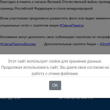
Ежегодно в память о начале Великой Отечественной войны провод
границы Российской Федерации и стала международной.
Всем участникам предложено разместить фото или видео зажженно
социальных сетях с хэштегом акции
#СвечаПамяти
.
Беловчане могут дополнить свою публикацию хэштегом по геогра
#СвечаПамятиБелово
. Дополнительные хэштеги Акции –
#Это
Этот сайт использует cookie для хранения данных.
Продолжая использовать сайт, Вы даете свое согласие на
работу с этими файлами.
OK
ОМЕНДУЕМ
ОРГАНЫ ВЛАСТИ